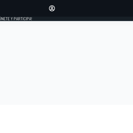
Haz que tu voz se escuche
comentando los artículos
 ÚNETE Y PARTICIPA!
INICIAR SESIÓN
EDICIÓN
ESPAÑA