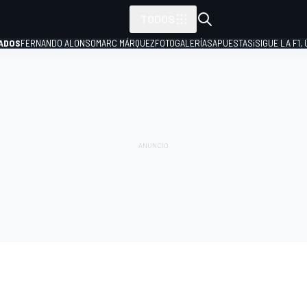
TODOS
ADOS
FERNANDO ALONSO
MARC MÁRQUEZ
FOTOGALERÍAS
APUESTAS
¡SIGUE LA F1,
P