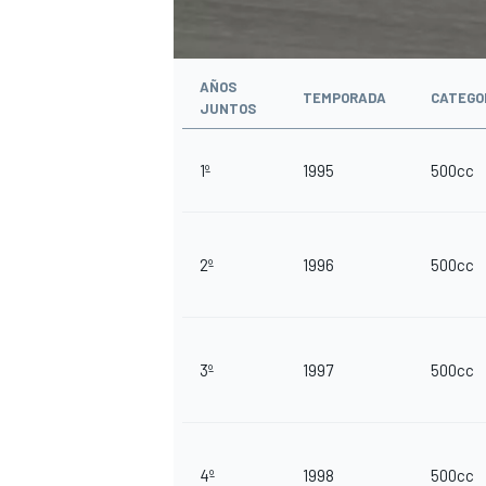
AÑOS
TEMPORADA
CATEGO
JUNTOS
1º
1995
500cc
2º
1996
500cc
3º
1997
500cc
4º
1998
500cc