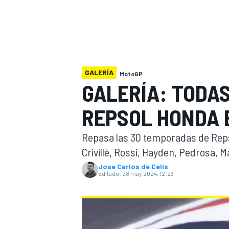
INDYCAR
WRC
GALERÍA
MotoGP
GALERÍA: TODAS
REPSOL HONDA 
Repasa las 30 temporadas de Reps
Crivillé, Rossi, Hayden, Pedrosa, M
Jose Carlos de Celis
Editado:
28 may 2024, 12:23
WEC
FÓRMULA E