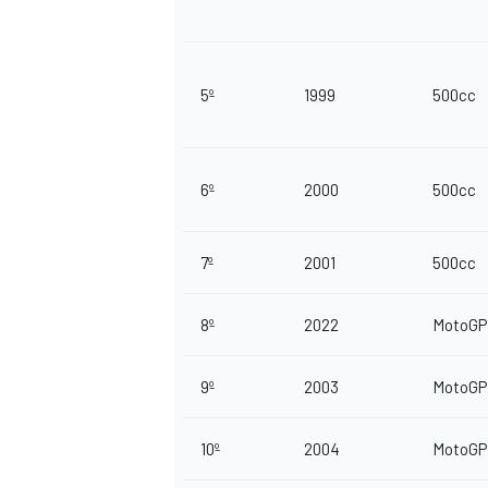
5º
1999
500cc
6º
2000
500cc
7º
2001
500cc
8º
2022
MotoGP
9º
2003
MotoGP
10º
2004
MotoGP