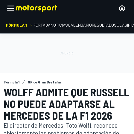
FÓRMULA 1
PORTADA
NOTICIAS
CALENDARIO
RESULTADOS
CLASIFI
Fórmula 1
GP de Gran Bretaña
WOLFF ADMITE QUE RUSSELL
NO PUEDE ADAPTARSE AL
MERCEDES DE LA F1 2026
El director de Mercedes, Toto Wolff, reconoce
abiertamente los problemas de adaptación de