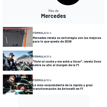
Más de
Mercedes
FÓRMULA 1
4 h
Mercedes revela su estrategia con las mejoras
para lo que queda de 2026
FÓRMULA 1
3 d
"Volví al coche y me eché a llorar", revela Ocon
sobre su año al margen de la F1
FÓRMULA 1
3 d
Lo más sorprendente de la rápida y gran
transformación de Antonelli en F1