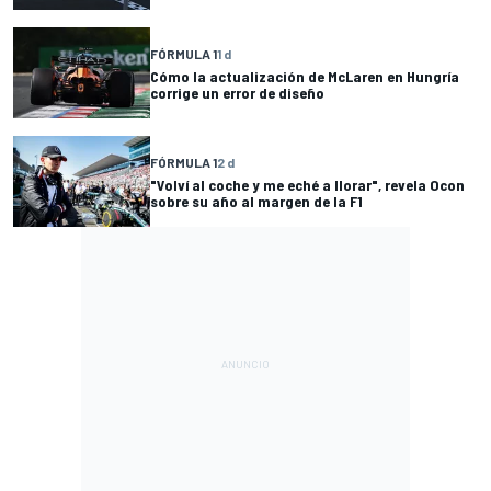
FÓRMULA 1
1 d
Cómo la actualización de McLaren en Hungría
corrige un error de diseño
FÓRMULA 1
2 d
"Volví al coche y me eché a llorar", revela Ocon
sobre su año al margen de la F1