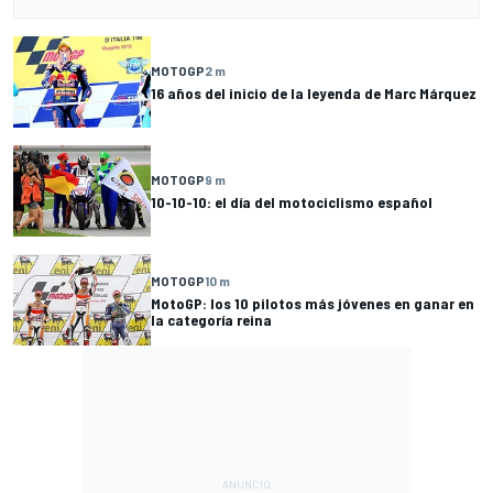
MOTOGP
2 m
16 años del inicio de la leyenda de Marc Márquez
MOTOGP
9 m
10-10-10: el día del motociclismo español
MOTOGP
10 m
MotoGP: los 10 pilotos más jóvenes en ganar en
la categoría reina