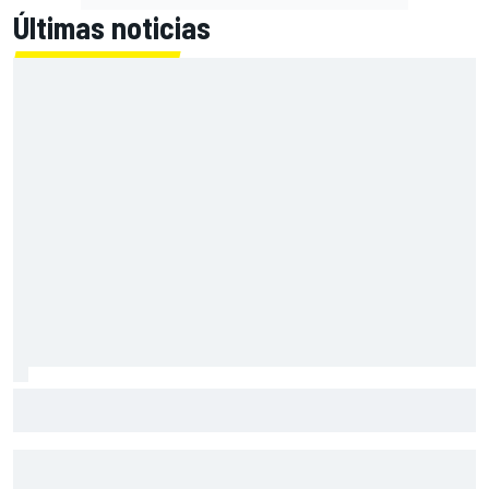
Últimas noticias
El momento en el que Stroll llegó a dejar de disfrutar de las
carreras