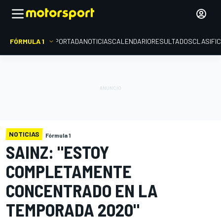
FÓRMULA 1
PORTADA
NOTICIAS
CALENDARIO
RESULTADOS
CLASIFI
NOTICIAS
Fórmula 1
SAINZ: "ESTOY
COMPLETAMENTE
CONCENTRADO EN LA
TEMPORADA 2020"