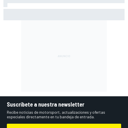
Márquez: "El año pasado marcaba la diferencia en puntos
en los que ahora voy algo peor"
Suscríbete a nuestra newsletter
Recibe noticias de motorsport, actualizaciones y ofertas
especiales directamente en tu bandeja de entrada.