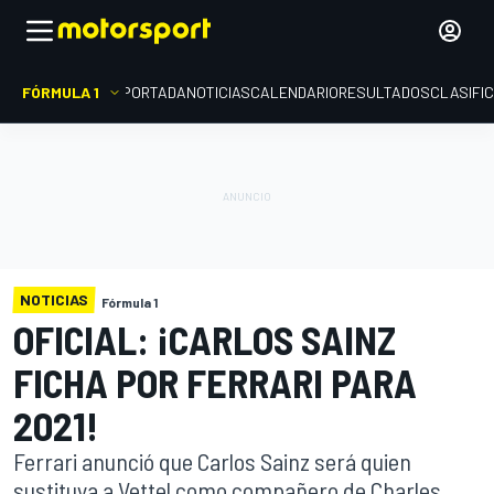
FÓRMULA 1
PORTADA
NOTICIAS
CALENDARIO
RESULTADOS
CLASIFI
NOTICIAS
Fórmula 1
OFICIAL: ¡CARLOS SAINZ
FICHA POR FERRARI PARA
2021!
Ferrari anunció que Carlos Sainz será quien
sustituya a Vettel como compañero de Charles