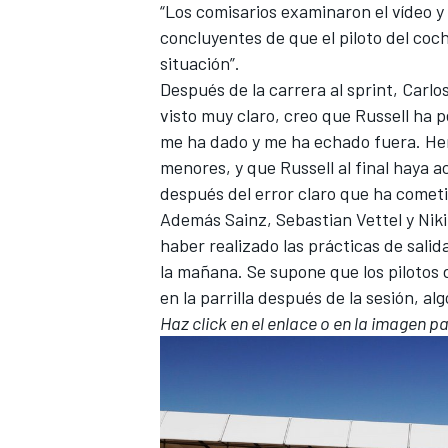
“Los comisarios examinaron el vídeo y
concluyentes de que el piloto del coc
situación”.
Después de la carrera al sprint,
Carlo
visto muy claro, creo que Russell ha p
me ha dado y me ha echado fuera. He
menores, y que Russell al final haya a
después del error claro que ha cometid
Además Sainz,
Sebastian Vettel
y
Nik
haber realizado las prácticas de sali
MÁS CATEGORÍAS
la mañana. Se supone que los pilotos 
en la parrilla después de la sesión, al
Haz click en el enlace o en la imagen pa