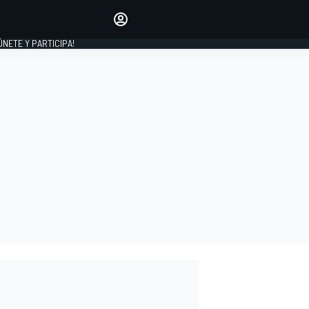
Haz que tu voz se escuche
comentando los artículos
 ÚNETE Y PARTICIPA!
INICIAR SESIÓN
EDICIÓN
ESPAÑA