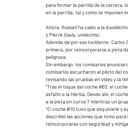
para formar la parrilla de la carrera,
en la parrilla, tal y como se imponen 
Ahora,
Russell
ha caído a la duodécima
y
Pierre Gasly
, undécimo.
Además de por ese incidente,
Carlos 
primera, por reincorporarse a pista 
peligrosa.
Sin embargo, los comisarios anunciaro
comisarios escucharon al piloto del co
revisando las pruebas en vídeo y la te
"Tras el toque del coche #63, el coche 
asfalto a la hierba. Desde ahí, el coc
a la pista en curva 7 mientras un gru
“El coche #10 tuvo que esquivarle y evi
describió las acciones que tomó para r
reincorporarse con seguridad y mitiga