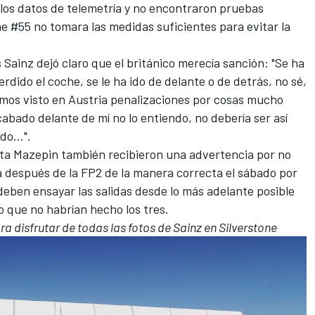
 los datos de telemetría y no encontraron pruebas
he #55 no tomara las medidas suficientes para evitar la
s Sainz
dejó claro que el británico merecía sanción: "Se ha
erdido el coche, se le ha ido de delante o de detrás, no sé,
mos visto en Austria penalizaciones por cosas mucho
cabado delante de mí no lo entiendo, no debería ser así
o...".
ita Mazepin
también recibieron una advertencia por no
da después de la FP2 de la manera correcta el sábado por
deben ensayar las salidas desde lo más adelante posible
go que no habrían hecho los tres.
ra disfrutar de todas las fotos de Sainz en Silverstone