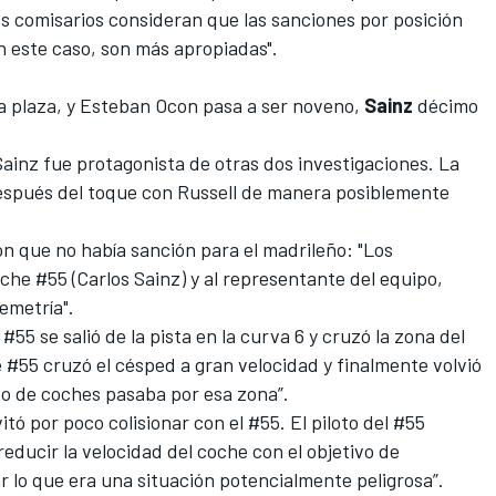
 los comisarios consideran que las sanciones por posición
en este caso, son más apropiadas".
 plaza, y
Esteban Ocon p
asa a ser noveno,
Sainz
décimo
Sainz fue protagonista de otras dos investigacione
s. La
después del toque con Russell de manera posiblemente
n que no había sanción para el madrileño: "Los
che #55 (Carlos Sainz) y al representante del equipo,
lemetría".
#55 se salió de la pista en la curva 6 y cruzó la zona del
he #55 cruzó el césped a gran velocidad y finalmente volvió
po de coches pasaba por esa zona”.
tó por poco colisionar con el #55. El piloto del #55
educir la velocidad del coche con el objetivo de
r lo que era una situación potencialmente peligrosa”.