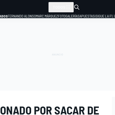
TODOS
ADOS
FERNANDO ALONSO
MARC MÁRQUEZ
FOTOGALERÍAS
APUESTAS
¡SIGUE LA F1,
P
IONADO POR SACAR DE