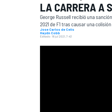
LA CARRERA A S
INDYCAR
WRC
George Russell recibió una sanción
2021 de F1 tras causar una colisión 
Jose Carlos de Celis
Haydn Cobb
Editado:
18 jul 2021, 7:43
WEC
FÓRMULA E