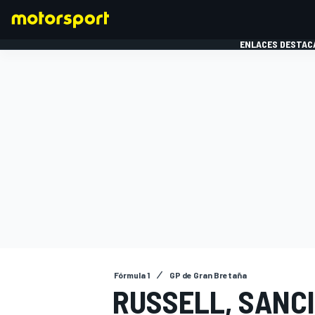
ENLACES DESTAC
FÓRMULA 1
MOTOG
Fórmula 1
GP de Gran Bretaña
RUSSELL, SANC