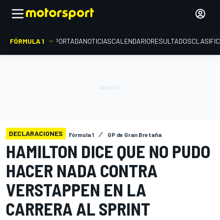
FÓRMULA 1
PORTADA
NOTICIAS
CALENDARIO
RESULTADOS
CLASIFI
DECLARACIONES
Fórmula 1
GP de Gran Bretaña
HAMILTON DICE QUE NO PUDO
HACER NADA CONTRA
VERSTAPPEN EN LA
CARRERA AL SPRINT