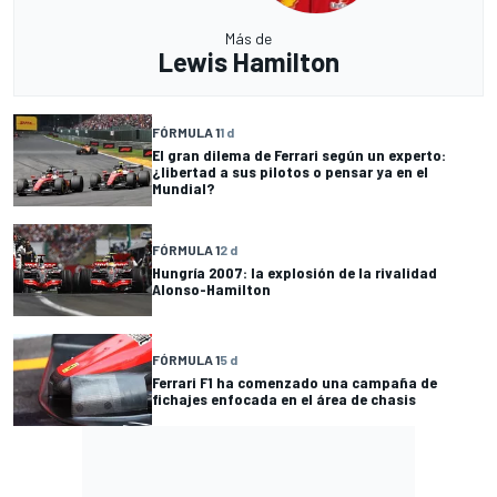
Más de
Lewis Hamilton
FÓRMULA 1
1 d
El gran dilema de Ferrari según un experto:
¿libertad a sus pilotos o pensar ya en el
Mundial?
FÓRMULA 1
2 d
Hungría 2007: la explosión de la rivalidad
Alonso-Hamilton
FÓRMULA 1
5 d
Ferrari F1 ha comenzado una campaña de
fichajes enfocada en el área de chasis