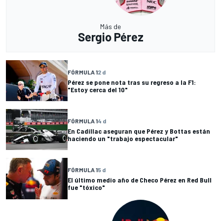
Más de
Sergio Pérez
FÓRMULA 1
2 d
Pérez se pone nota tras su regreso a la F1:
"Estoy cerca del 10"
FÓRMULA 1
4 d
En Cadillac aseguran que Pérez y Bottas están
haciendo un "trabajo espectacular"
FÓRMULA 1
5 d
El último medio año de Checo Pérez en Red Bull
fue "tóxico"