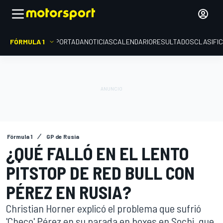
FÓRMULA 1
PORTADA
NOTICIAS
CALENDARIO
RESULTADOS
CLASIFI
Fórmula 1
GP de Rusia
¿QUÉ FALLÓ EN EL LENTO
PITSTOP DE RED BULL CON
PÉREZ EN RUSIA?
Christian Horner explicó el problema que sufrió
'Checo' Pérez en su parada en boxes en Sochi, que