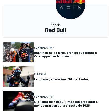
Más de
Red Bull
FÓRMULA 1
19 h
Häkkinen avisa a McLaren de que fichar a
Verstappen sería un error
FIA F2
1 d
La nueva generación: Nikola Tsolov
FÓRMULA 1
1 d
El dilema de Red Bull: más mejoras ahora,
menos margen para el resto de 2026