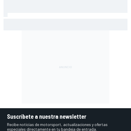
Ogura: "No estaba seguro de poder acabar la carrera por la
degradación"
Suscríbete a nuestra newsletter
Recibe noticias de motorsport, actualizaciones y ofertas
especiales directamente en tu bandeja de entrada.