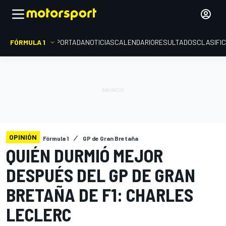
FÓRMULA 1
PORTADA
NOTICIAS
CALENDARIO
RESULTADOS
CLASIFI
OPINIÓN
Fórmula 1
GP de Gran Bretaña
QUIÉN DURMIÓ MEJOR
DESPUÉS DEL GP DE GRAN
BRETAÑA DE F1: CHARLES
LECLERC