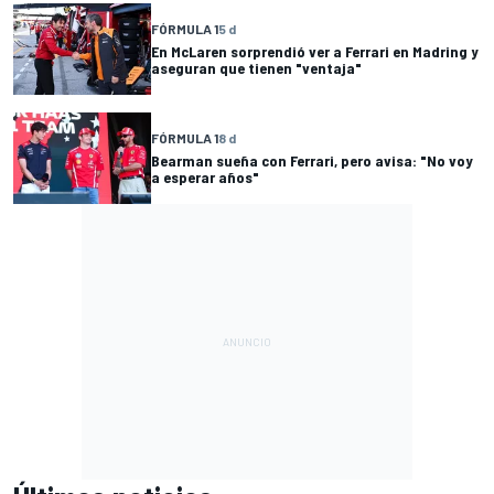
FÓRMULA 1
5 d
En McLaren sorprendió ver a Ferrari en Madring y
aseguran que tienen "ventaja"
FÓRMULA 1
8 d
Bearman sueña con Ferrari, pero avisa: "No voy
a esperar años"