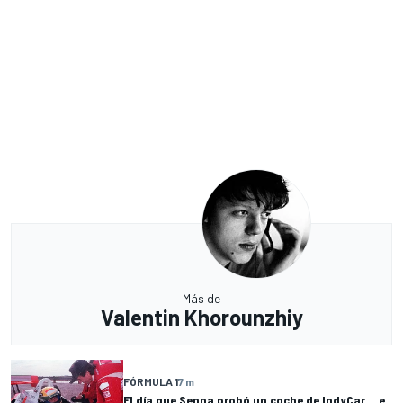
Más de
Valentin Khorounzhiy
FÓRMULA 1
7 m
El día que Senna probó un coche de IndyCar... e