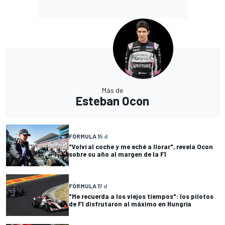
Más de
Esteban Ocon
FÓRMULA 1
5 d
"Volví al coche y me eché a llorar", revela Ocon
sobre su año al margen de la F1
FÓRMULA 1
7 d
"Me recuerda a los viejos tiempos": los pilotos
de F1 disfrutaron al máximo en Hungría