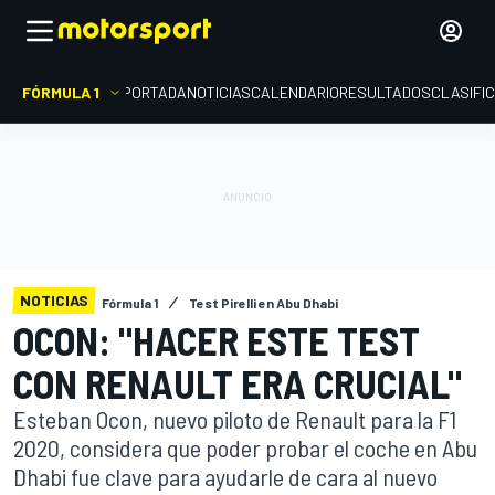
FÓRMULA 1
PORTADA
NOTICIAS
CALENDARIO
RESULTADOS
CLASIFI
NOTICIAS
Fórmula 1
Test Pirelli en Abu Dhabi
OCON: "HACER ESTE TEST
CON RENAULT ERA CRUCIAL"
Esteban Ocon, nuevo piloto de Renault para la F1
2020, considera que poder probar el coche en Abu
Dhabi fue clave para ayudarle de cara al nuevo