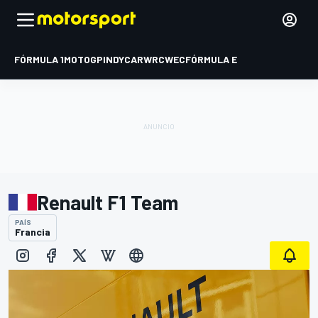
FÓRMULA 1
MOTOGP
INDYCAR
WRC
WEC
FÓRMULA E
Renault F1 Team
PAÍS
Francia