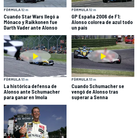
FÓRMULA 1
2 m
FÓRMULA 1
2 m
Cuando Star Wars llegó a
GP España 2006 de F1:
Mónaco y Raikkonen fue
Alonso colorea de azul todo
Darth Vader ante Alonso
un país
FÓRMULA 1
3 m
FÓRMULA 1
3 m
La histórica defensa de
Cuando Schumacher se
Alonso ante Schumacher
vengó de Alonso tras
para ganar en Imola
superar a Senna