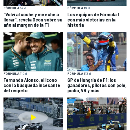
FÓRMULA 1
4 d
FÓRMULA 1
9 d
"Volví al coche y me eché a
Los equipos de Fórmula 1
llorar", revela Ocon sobre su
con más victorias en la
año al margen de la F1
historia
FÓRMULA 1
10 d
FÓRMULA 1
13 d
Fernando Alonso, el icono
GP de Hungría de F1: los
con la búsqueda incesante
ganadores, pilotos con pole,
del respeto
podio, VR y más