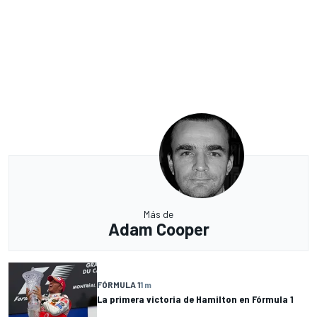
Más de
Adam Cooper
FÓRMULA 1
1 m
La primera victoria de Hamilton en Fórmula 1