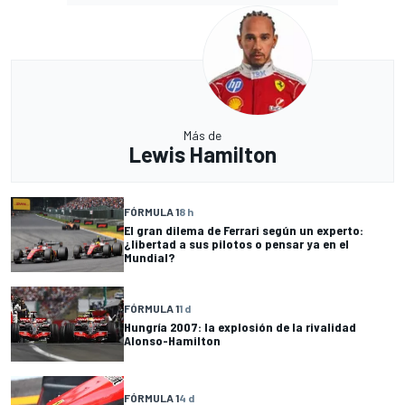
Más de
Lewis Hamilton
FÓRMULA 1
8 h
El gran dilema de Ferrari según un experto:
¿libertad a sus pilotos o pensar ya en el
Mundial?
FÓRMULA 1
1 d
Hungría 2007: la explosión de la rivalidad
Alonso-Hamilton
FÓRMULA 1
4 d