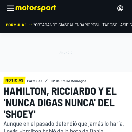
FÓRMULA 1
PORTADA
NOTICIAS
CALENDARIO
RESULTADOS
CLASIFI
NOTICIAS
Fórmula 1
GP de Emilia Romagna
HAMILTON, RICCIARDO Y EL
'NUNCA DIGAS NUNCA' DEL
'SHOEY'
Aunque en el pasado defendió que jamás lo haría,
Lewis Hamilton bebió de la bota de Daniel