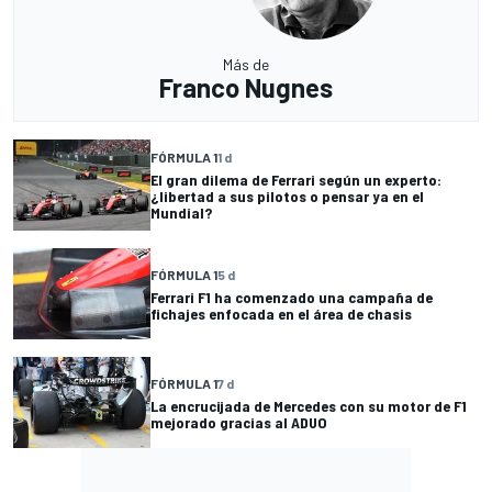
Más de
Franco Nugnes
FÓRMULA 1
1 d
El gran dilema de Ferrari según un experto:
¿libertad a sus pilotos o pensar ya en el
Mundial?
FÓRMULA 1
5 d
Ferrari F1 ha comenzado una campaña de
fichajes enfocada en el área de chasis
FÓRMULA 1
7 d
La encrucijada de Mercedes con su motor de F1
mejorado gracias al ADUO