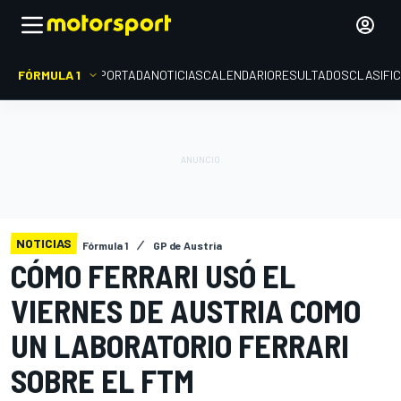
FÓRMULA 1
PORTADA
NOTICIAS
CALENDARIO
RESULTADOS
CLASIFI
NOTICIAS
Fórmula 1
GP de Austria
CÓMO FERRARI USÓ EL
VIERNES DE AUSTRIA COMO
UN LABORATORIO FERRARI
SOBRE EL FTM