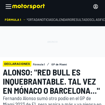
FÓRMULA 1
PORTADA
NOTICIAS
CALENDARIO
RESULTADOS
CLASIFI
DECLARACIONES
Fórmula 1
GP de Miami
ALONSO: "RED BULL ES
INQUEBRANTABLE. TAL VEZ
EN MÓNACO O BARCELONA..."
Fernando Alonso sumó otro podio en el GP de
Miami 2023 de F1, pero aspira a más y ya piensa en