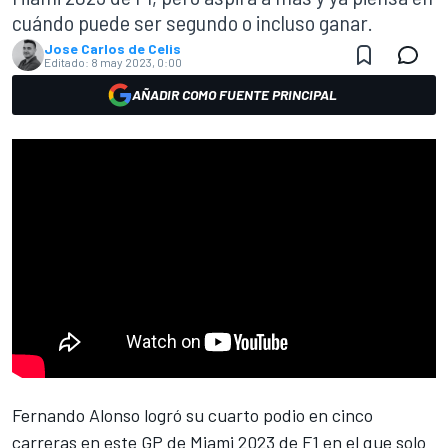
cuándo puede ser segundo o incluso ganar.
Jose Carlos de Celis
Editado:
8 may 2023, 0:00
AÑADIR COMO FUENTE PRINCIPAL
Fernando Alonso
logró su cuarto podio en cinco
carreras en este
GP de Miami 2023 de F1
en el que solo