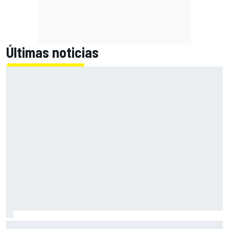
Últimas noticias
Martín hace buena la pole en Silverstone y se lleva la sprint