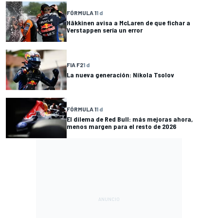
FÓRMULA 1
1 d
Häkkinen avisa a McLaren de que fichar a
Verstappen sería un error
FIA F2
1 d
La nueva generación: Nikola Tsolov
FÓRMULA 1
1 d
El dilema de Red Bull: más mejoras ahora,
menos margen para el resto de 2026