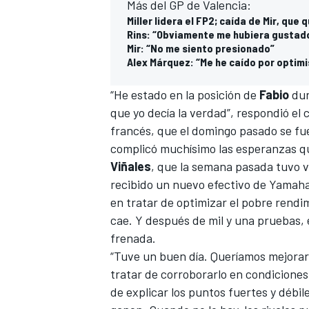
Más del GP de Valencia:
Miller lidera el FP2; caída de Mir, que 
Rins: “Obviamente me hubiera gustado a
Mir: “No me siento presionado”
Alex Márquez: “Me he caído por optim
“He estado en la posición de
Fabio
dur
que yo decía la verdad”, respondió el
francés, que el domingo pasado se fue 
complicó muchísimo las esperanzas qu
Viñales
, que la semana pasada tuvo va
MÁS CATEGORÍAS
recibido un nuevo efectivo de Yamaha.
en tratar de optimizar el pobre rendim
cae. Y después de mil y una pruebas, e
frenada.
“Tuve un buen día. Queríamos mejorar 
tratar de corroborarlo en condiciones 
de explicar los puntos fuertes y débil