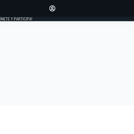
Haz que tu voz se escuche
comentando los artículos
 ÚNETE Y PARTICIPA!
INICIAR SESIÓN
EDICIÓN
ESPAÑA