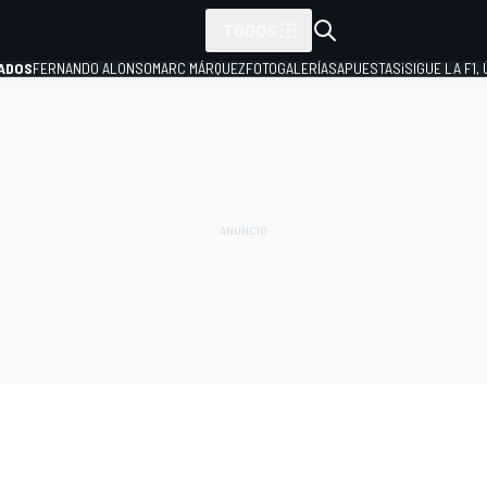
TODOS
ADOS
FERNANDO ALONSO
MARC MÁRQUEZ
FOTOGALERÍAS
APUESTAS
¡SIGUE LA F1,
P