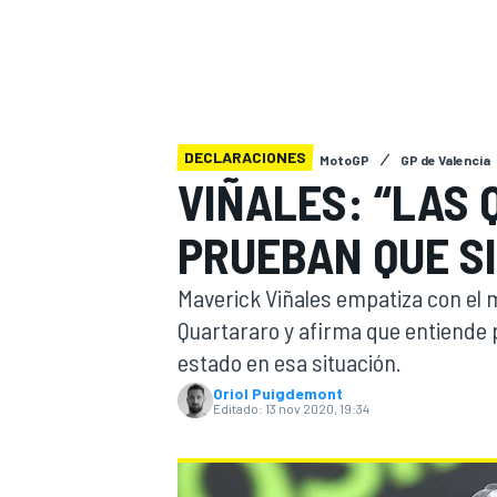
INDYCAR
WRC
DECLARACIONES
MotoGP
GP de Valencia
VIÑALES: “LAS
PRUEBAN QUE SI
Maverick Viñales empatiza con el 
Quartararo y afirma que entiende 
estado en esa situación.
WEC
FÓRMULA E
Oriol Puigdemont
Editado:
13 nov 2020, 19:34