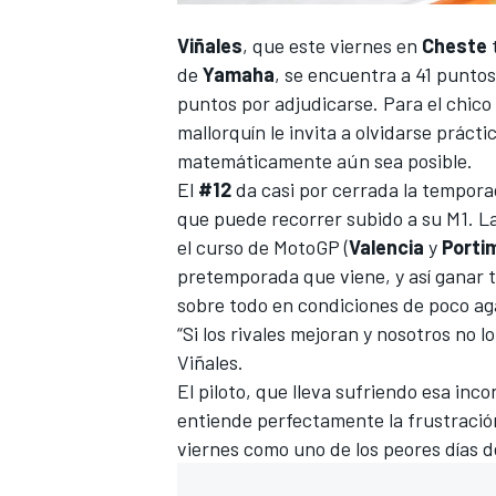
Viñales
, que
este viernes en
Cheste
de
Yamaha
, se encuentra a 41 punto
puntos por adjudicarse. Para el chico
mallorquín le invita a olvidarse prácti
matemáticamente aún sea posible.
El
#12
da casi por cerrada la tempora
que puede recorrer subido a su M1. La
el curso de
MotoGP
(
Valencia
y
Porti
pretemporada que viene, y así ganar t
sobre todo en condiciones de poco ag
“Si los rivales mejoran y nosotros no 
Viñales.
El piloto, que lleva sufriendo esa inc
entiende perfectamente la frustració
viernes como uno de los peores días 