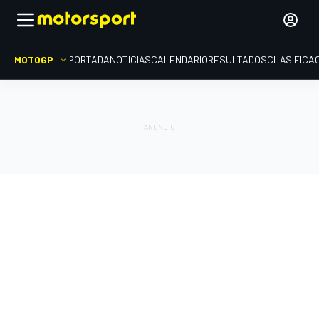
MOTOGP
PORTADA
NOTICIAS
CALENDARIO
RESULTADOS
CLASIFICA