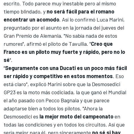
escrito. Todo parece muy inestable pero al mismo
tiempo blindado, y
no será fácil para el romano
encontrar un acomodo
. Así lo confirmó
Luca Marini
,
preguntado por el asunto en la jornada del jueves del
Gran Premio de Alemania
. "No sabía nada de estos
rumores", afirmó el piloto de Tavullia. "
Creo que
Franco es un piloto muy fuerte y rápido, pero no lo
sé
".
"
Seguramente con una Ducati es un poco más fácil
ser rápido y competitivo en estos momentos
. Eso
está claro", explicó Marini sobre que la Desmosedici
GP23 es la moto más codiciada, la que ganó el Mundial
el año pasado con
Pecco Bagnaia
y que parece
adaptarse bien a todos los pilotos. "Ahora la
Desmosedici es
la mejor moto del campeonato
en
todas las condiciones y en todos los circuitos. Así que
sería mejor para él, pero sinceramente
no sé si hay