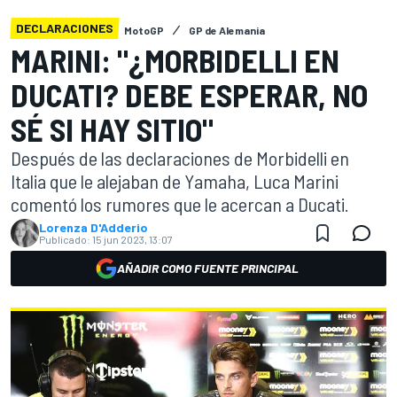
DECLARACIONES
MotoGP
GP de Alemania
MARINI: "¿MORBIDELLI EN
DUCATI? DEBE ESPERAR, NO
SÉ SI HAY SITIO"
Después de las declaraciones de Morbidelli en
Italia que le alejaban de Yamaha, Luca Marini
comentó los rumores que le acercan a Ducati.
Lorenza D'Adderio
Publicado:
15 jun 2023, 13:07
AÑADIR COMO FUENTE PRINCIPAL