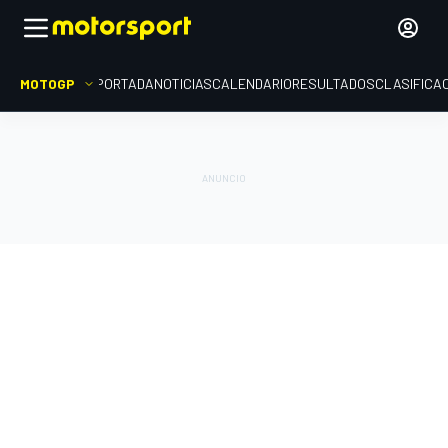
MOTOGP
PORTADA
NOTICIAS
CALENDARIO
RESULTADOS
CLASIFICA