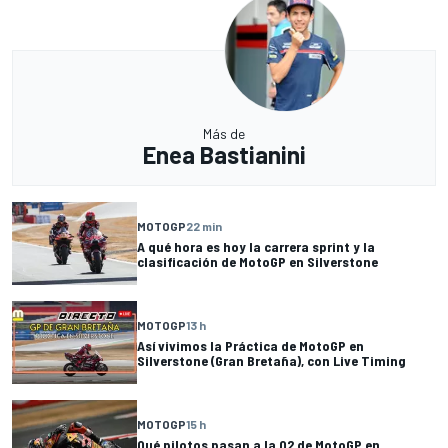
Más de
Enea Bastianini
MOTOGP
22 min
A qué hora es hoy la carrera sprint y la
clasificación de MotoGP en Silverstone
MOTOGP
13 h
Así vivimos la Práctica de MotoGP en
Silverstone (Gran Bretaña), con Live Timing
MOTOGP
15 h
Qué pilotos pasan a la Q2 de MotoGP en