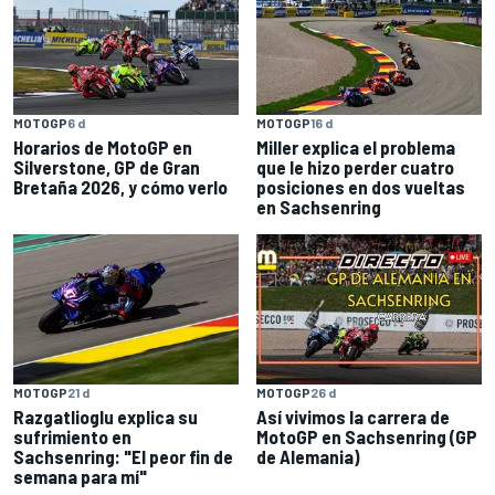
MOTOGP
16 d
MOTOGP
6 d
Miller explica el problema
Horarios de MotoGP en
que le hizo perder cuatro
Silverstone, GP de Gran
posiciones en dos vueltas
Bretaña 2026, y cómo verlo
en Sachsenring
MOTOGP
21 d
MOTOGP
26 d
Razgatlioglu explica su
Así vivimos la carrera de
sufrimiento en
MotoGP en Sachsenring (GP
Sachsenring: "El peor fin de
de Alemania)
semana para mí"