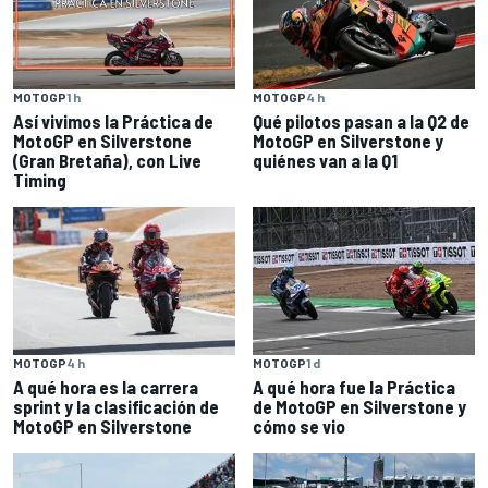
MOTOGP
1 h
MOTOGP
4 h
Así vivimos la Práctica de
Qué pilotos pasan a la Q2 de
MotoGP en Silverstone
MotoGP en Silverstone y
(Gran Bretaña), con Live
quiénes van a la Q1
Timing
MOTOGP
4 h
MOTOGP
1 d
A qué hora es la carrera
A qué hora fue la Práctica
sprint y la clasificación de
de MotoGP en Silverstone y
MotoGP en Silverstone
cómo se vio