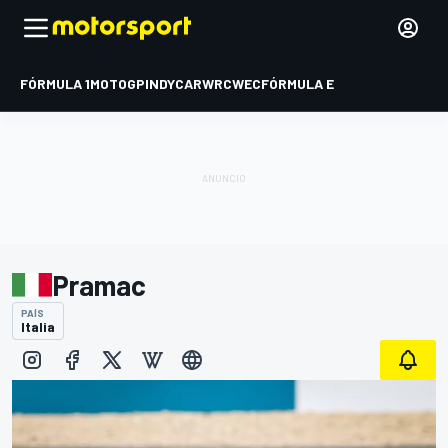
FÓRMULA 1
MOTOGP
INDYCAR
WRC
WEC
FÓRMULA E
Pramac
PAÍS
Italia