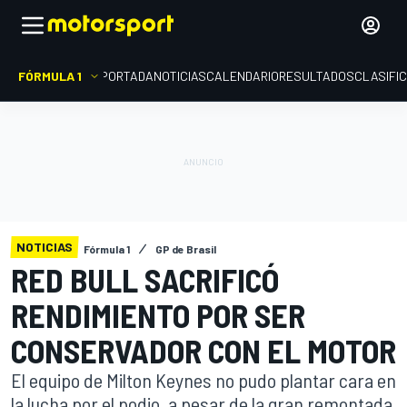
FÓRMULA 1
PORTADA
NOTICIAS
CALENDARIO
RESULTADOS
CLASIFI
NOTICIAS
Fórmula 1
GP de Brasil
RED BULL SACRIFICÓ
RENDIMIENTO POR SER
CONSERVADOR CON EL MOTOR
El equipo de Milton Keynes no pudo plantar cara en
la lucha por el podio, a pesar de la gran remontada