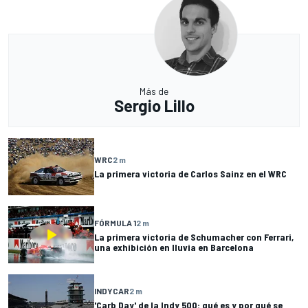
Más de
Sergio Lillo
WRC
2 m
La primera victoria de Carlos Sainz en el WRC
FÓRMULA 1
2 m
La primera victoria de Schumacher con Ferrari,
una exhibición en lluvia en Barcelona
INDYCAR
2 m
'Carb Day' de la Indy 500: qué es y por qué se