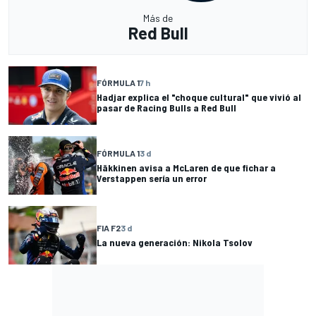
Más de
Red Bull
FÓRMULA 1
7 h
Hadjar explica el "choque cultural" que vivió al
pasar de Racing Bulls a Red Bull
FÓRMULA 1
3 d
Häkkinen avisa a McLaren de que fichar a
Verstappen sería un error
FIA F2
3 d
La nueva generación: Nikola Tsolov