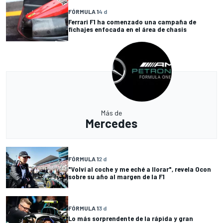
FÓRMULA 1
4 d
Ferrari F1 ha comenzado una campaña de
fichajes enfocada en el área de chasis
Más de
Mercedes
FÓRMULA 1
2 d
"Volví al coche y me eché a llorar", revela Ocon
sobre su año al margen de la F1
FÓRMULA 1
3 d
Lo más sorprendente de la rápida y gran