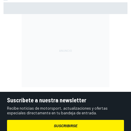
Vowles defiende el proyecto de Williams pese a sus pobres
resultados en 2026
Suscríbete a nuestra newsletter
Recibe noticias de motorsport, actualizaciones y ofertas
especiales directamente en tu bandeja de entrada.
SUSCRIBIRSE