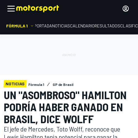
FÓRMULA 1
PORTADA
NOTICIAS
CALENDARIO
RESULTADOS
CLASIFI
NOTICIAS
Fórmula 1
GP de Brasil
UN "ASOMBROSO" HAMILTON
PODRÍA HABER GANADO EN
BRASIL, DICE WOLFF
El jefe de Mercedes, Toto Wolff, reconoce que
Lewis Hamilton tenía potencial para ganar la