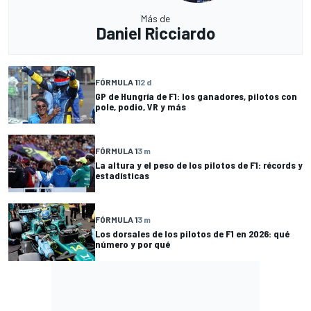
Más de
Daniel Ricciardo
FÓRMULA 1
12 d
GP de Hungría de F1: los ganadores, pilotos con
pole, podio, VR y más
FÓRMULA 1
3 m
La altura y el peso de los pilotos de F1: récords y
estadísticas
FÓRMULA 1
3 m
Los dorsales de los pilotos de F1 en 2026: qué
número y por qué