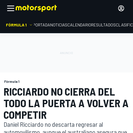
FÓRMULA 1
PORTADA
NOTICIAS
CALENDARIO
RESULTADOS
CLASIFI
Fórmula 1
RICCIARDO NO CIERRA DEL
TODO LA PUERTA A VOLVER A
COMPETIR
Daniel Ricciardo no descarta regresar al
automovilismo, aunque el australiano asegura que