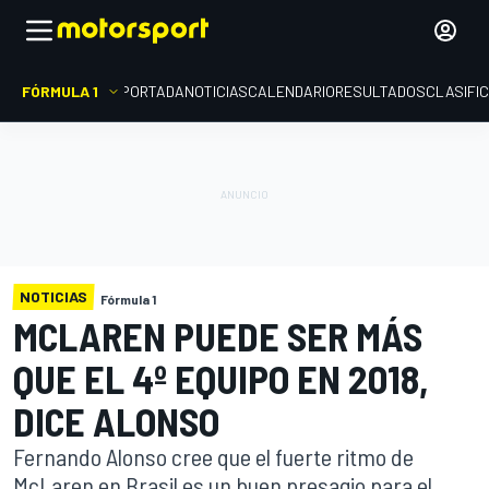
FÓRMULA 1
PORTADA
NOTICIAS
CALENDARIO
RESULTADOS
CLASIFI
NOTICIAS
Fórmula 1
MCLAREN PUEDE SER MÁS
QUE EL 4º EQUIPO EN 2018,
DICE ALONSO
Fernando Alonso cree que el fuerte ritmo de
McLaren en Brasil es un buen presagio para el