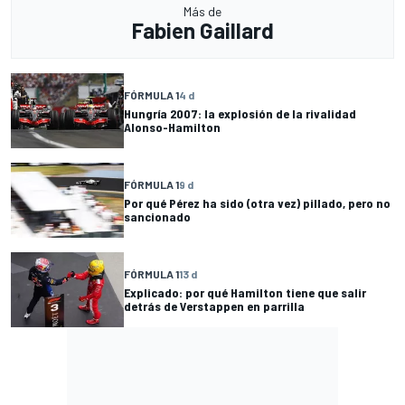
Más de
Fabien Gaillard
FÓRMULA 1
4 d
Hungría 2007: la explosión de la rivalidad
Alonso-Hamilton
FÓRMULA 1
9 d
Por qué Pérez ha sido (otra vez) pillado, pero no
sancionado
FÓRMULA 1
13 d
Explicado: por qué Hamilton tiene que salir
detrás de Verstappen en parrilla