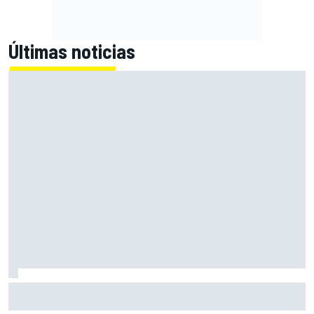
Últimas noticias
Palou roza su séptima pole, pero Rosenqvist se la arrebata
en Portland por 18 milésimas