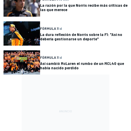
La razón por la que Norris recibe más críticas de
las que merece
FÓRMULA 1
1 d
La dura reflexión de Norris sobre la F1: "Así no
debería gestionarse un deporte"
FÓRMULA 1
1 d
Así cambió McLaren el rumbo de un MCL40 que
había nacido perdido