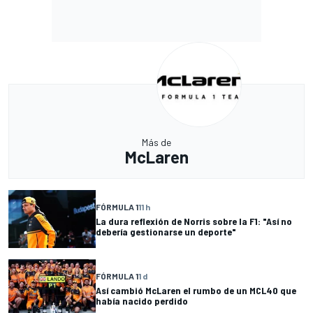
Más de
McLaren
FÓRMULA 1
11 h
La dura reflexión de Norris sobre la F1: "Así no
debería gestionarse un deporte"
FÓRMULA 1
1 d
Así cambió McLaren el rumbo de un MCL40 que
había nacido perdido