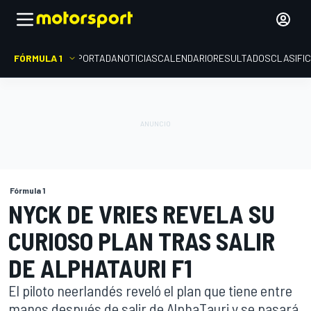
FÓRMULA 1
PORTADA
NOTICIAS
CALENDARIO
RESULTADOS
CLASIFI
Fórmula 1
NYCK DE VRIES REVELA SU
CURIOSO PLAN TRAS SALIR
DE ALPHATAURI F1
El piloto neerlandés reveló el plan que tiene entre
manos después de salir de AlphaTauri y se pasará