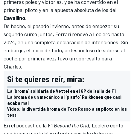
primeras poles y victorias, y se ha convertido en el
principal piloto y en la apuesta absoluta de los del
Cavallino
.
De hecho, el pasado invierno, antes de empezar su
segundo curso juntos,
Ferrari renovó a Leclerc hasta
2024
, en una completa declaración de intenciones. Sin
embargo, el inicio de todo, antes incluso de subirse al
coche por primera vez, tuvo un sobresalto para
Charles.
Si te quieres reír, mira:
La 'broma' solidaria de Vettel en el GP de Italia de F1
La broma de un mecánico al 'pitufo' Raikkonen que casi
acaba mal
Vídeo: la divertida broma de Toro Rosso a su piloto en los
test
En el podcast de la F1
Beyond the Grid
,
Leclerc
contó
una broma que le hizo el entonces jefe de Ferrari,