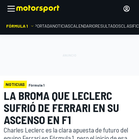
FÓRMULA 1
PORTADA
NOTICIAS
CALENDARIO
RESULTADOS
CLASIFI
NOTICIAS
Fórmula 1
LA BROMA QUE LECLERC
SUFRIÓ DE FERRARI EN SU
ASCENSO EN F1
Charles Leclerc es la clara apuesta de futuro del
equipo Ferrari en Fórmula 1, pero el inicio de esa