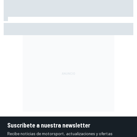
A qué hora es hoy la carrera sprint y la clasificación de
MotoGP en Silverstone
Suscríbete a nuestra newsletter
Recibe noticias de motorsport, actualizaciones y ofertas