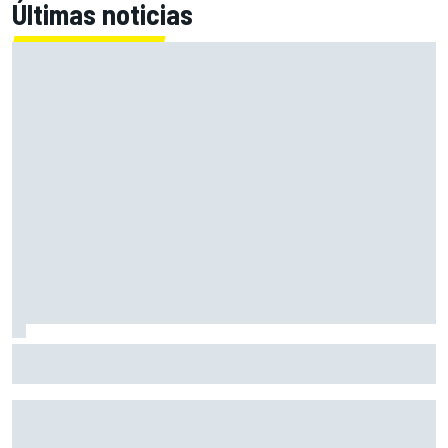
Últimas noticias
Fittipaldi explica por qué el duelo entre Antonelli y Russell
es bueno para la F1