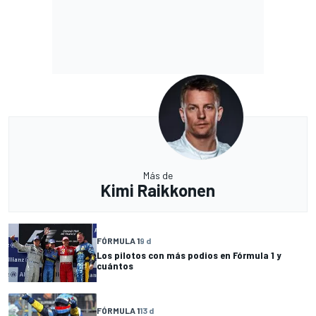
Más de
Kimi Raikkonen
FÓRMULA 1
9 d
Los pilotos con más podios en Fórmula 1 y
cuántos
FÓRMULA 1
13 d