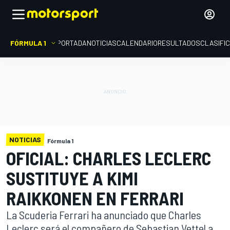
FÓRMULA 1
PORTADA
NOTICIAS
CALENDARIO
RESULTADOS
CLASIFI
NOTICIAS
Fórmula 1
OFICIAL: CHARLES LECLERC
SUSTITUYE A KIMI
RAIKKONEN EN FERRARI
La Scuderia Ferrari ha anunciado que Charles
Leclerc será el compañero de Sebastian Vettel a