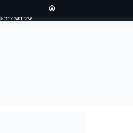
Haz que tu voz se escuche
comentando los artículos
 ÚNETE Y PARTICIPA!
INICIAR SESIÓN
EDICIÓN
ESPAÑA