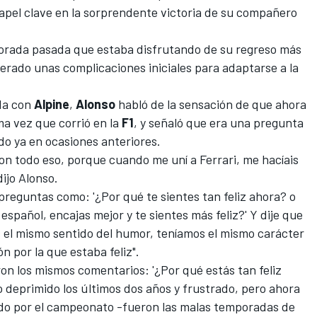
pel clave en la sorprendente victoria de su compañero
mporada pasada que estaba disfrutando de su regreso más
erado unas complicaciones iniciales para adaptarse a la
da con
Alpine
,
Alonso
habló de la sensación de que ahora
ima vez que corrió en la
F1
, y señaló que era una pregunta
do ya en ocasiones anteriores.
on todo eso, porque cuando me uní a
Ferrari
, me hacíais
ijo Alonso.
eguntas como: '¿Por qué te sientes tan feliz ahora? o
español, encajas mejor y te sientes más feliz?' Y dije que
os el mismo sentido del humor, teníamos el mismo carácter
ón por la que estaba feliz".
ron los mismos comentarios: '¿Por qué estás tan feliz
o deprimido los últimos dos años y frustrado, pero ahora
ndo por el campeonato -fueron las malas temporadas de