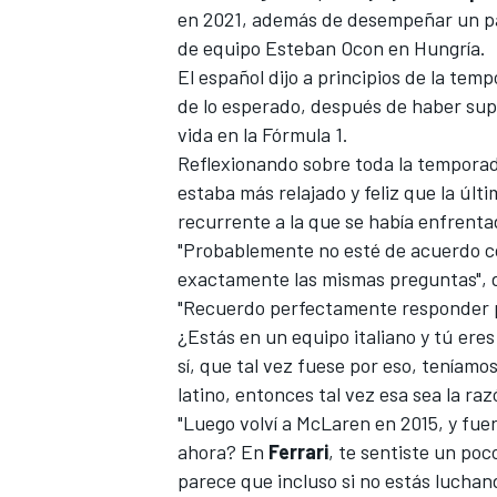
en 2021, además de desempeñar un pa
de equipo
Esteban Ocon
en
Hungría
.
El español dijo a principios de la te
de lo esperado, después de haber sup
vida en la
Fórmula 1
.
Reflexionando sobre toda la tempora
estaba más relajado y feliz que la últ
recurrente a la que se había enfrenta
"Probablemente no esté de acuerdo c
exactamente las mismas preguntas", d
"Recuerdo perfectamente responder pr
¿Estás en un equipo italiano y tú eres 
sí, que tal vez fuese por eso, teníam
latino, entonces tal vez esa sea la raz
"Luego volví a
McLaren
en 2015, y fue
ahora? En
Ferrari
, te sentiste un poc
parece que incluso si no estás lucha