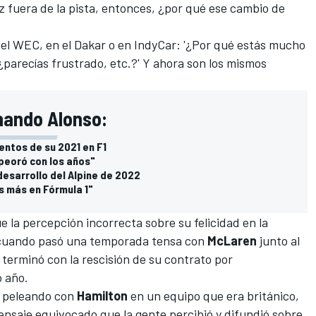
iz fuera de la pista, entonces, ¿por qué ese cambio de
del
WEC
, en el
Dakar
o en
IndyCar
: '¿Por qué estás mucho
 ¿parecías frustrado, etc.?' Y ahora son los mismos
nando Alonso:
ntos de su 2021 en F1
peoró con los años"
desarrollo del Alpine de 2022
s más en Fórmula 1"
 la percepción incorrecta sobre su felicidad en la
 cuando pasó una temporada tensa con
McLaren
junto al
 terminó con la rescisión de su contrato por
 año.
a peleando con
Hamilton
en un equipo que era británico,
ensaje equivocado que la gente percibió y difundió sobre