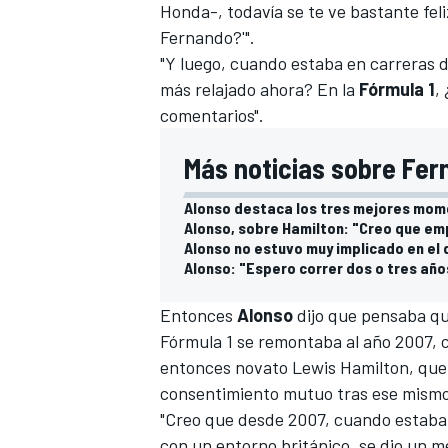
Honda-, todavía se te ve bastante fel
Fernando?'".
"Y luego, cuando estaba en carreras 
más relajado ahora? En la
Fórmula 1
,
comentarios".
Más noticias sobre Fer
Alonso destaca los tres mejores mome
Alonso, sobre Hamilton: "Creo que em
Alonso no estuvo muy implicado en el 
MÁS CATEGORÍAS
Alonso: "Espero correr dos o tres año
Entonces
Alonso
dijo que pensaba que
Fórmula 1 se remontaba al año 2007,
entonces novato
Lewis Hamilton
, que
consentimiento mutuo tras ese mismo
"Creo que desde 2007, cuando estab
con un entorno británico, se dio un m