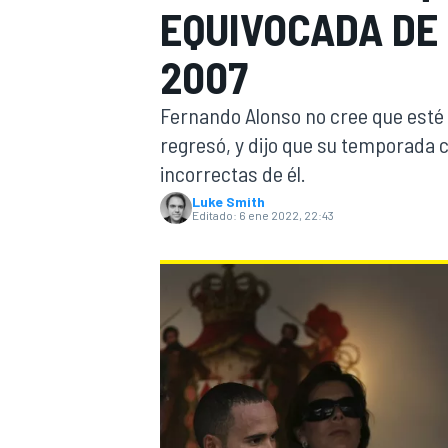
EQUIVOCADA DE 
INDYCAR
WRC
2007
Fernando Alonso no cree que esté 
regresó, y dijo que su temporada 
incorrectas de él.
Luke Smith
Editado:
6 ene 2022, 22:43
WEC
FÓRMULA E