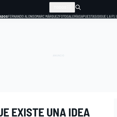
TODOS
ADOS
FERNANDO ALONSO
MARC MÁRQUEZ
FOTOGALERÍAS
APUESTAS
¡SIGUE LA F1,
P
E EXISTE UNA IDEA