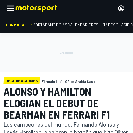
FÓRMULA 1
PORTADA
NOTICIAS
CALENDARIO
RESULTADOS
CLASIFI
DECLARACIONES
Fórmula 1
GP de Arabia Saudí
ALONSO Y HAMILTON
ELOGIAN EL DEBUT DE
BEARMAN EN FERRARI F1
Los campeones del mundo, Fernando Alonso y
Lewis Hamilton, elogiaron la hazaña que hizo Oliver