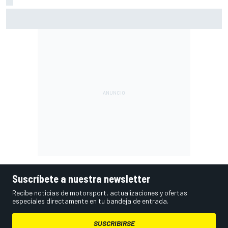
McLaren admite el problema que aún esconde su coche
pese a volver a ganar: "No es fácil"
Suscríbete a nuestra newsletter
Recibe noticias de motorsport, actualizaciones y ofertas
especiales directamente en tu bandeja de entrada.
SUSCRIBIRSE