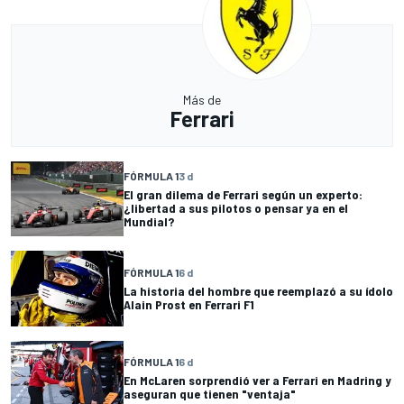
Más de
Ferrari
FÓRMULA 1
3 d
El gran dilema de Ferrari según un experto:
¿libertad a sus pilotos o pensar ya en el
Mundial?
FÓRMULA 1
6 d
La historia del hombre que reemplazó a su ídolo
Alain Prost en Ferrari F1
FÓRMULA 1
6 d
En McLaren sorprendió ver a Ferrari en Madring y
aseguran que tienen "ventaja"