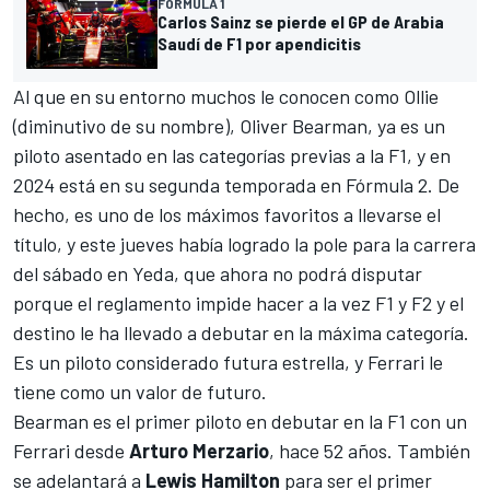
FÓRMULA 1
Carlos Sainz se pierde el GP de Arabia
Saudí de F1 por apendicitis
Al que en su entorno muchos le conocen como Ollie
(diminutivo de su nombre),
Oliver Bearman
, ya es un
piloto asentado en las categorías previas a la F1, y en
2024 está en su segunda temporada en
Fórmula 2
. De
hecho, es uno de los máximos favoritos a llevarse el
título, y
este jueves había logrado la pole para la carrera
del sábado en Yeda
, que ahora no podrá disputar
porque el reglamento impide hacer a la vez F1 y F2 y el
destino le ha llevado a debutar en la máxima categoría.
Es un piloto considerado futura estrella, y Ferrari le
tiene como un valor de futuro.
Bearman es el primer piloto en debutar en la F1 con un
Ferrari desde
Arturo Merzario
, hace 52 años. También
se adelantará a
Lewis Hamilton
para ser el primer