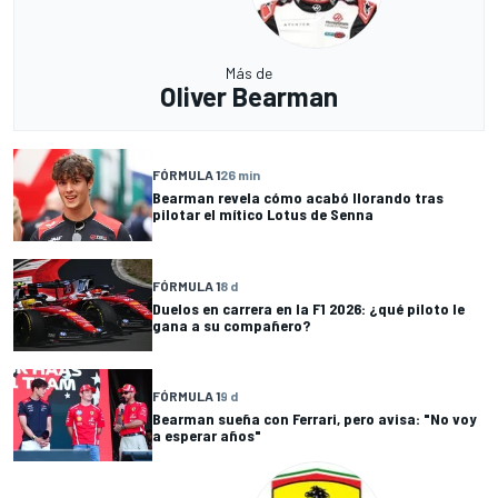
Más de
Oliver Bearman
FÓRMULA 1
26 min
Bearman revela cómo acabó llorando tras
pilotar el mítico Lotus de Senna
FÓRMULA 1
8 d
Duelos en carrera en la F1 2026: ¿qué piloto le
gana a su compañero?
FÓRMULA 1
9 d
Bearman sueña con Ferrari, pero avisa: "No voy
a esperar años"