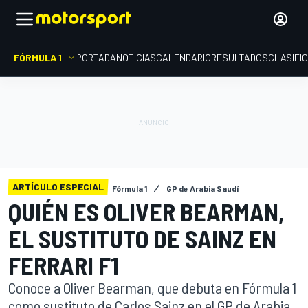
FÓRMULA 1
PORTADA
NOTICIAS
CALENDARIO
RESULTADOS
CLASIFI
ARTÍCULO ESPECIAL
Fórmula 1
GP de Arabia Saudí
QUIÉN ES OLIVER BEARMAN,
EL SUSTITUTO DE SAINZ EN
FERRARI F1
Conoce a Oliver Bearman, que debuta en Fórmula 1
como sustituto de Carlos Sainz en el GP de Arabia