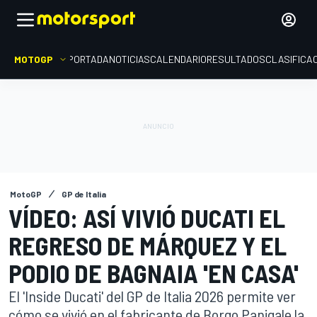
MOTOGP
PORTADA
NOTICIAS
CALENDARIO
RESULTADOS
CLASIFICA
MotoGP
GP de Italia
VÍDEO: ASÍ VIVIÓ DUCATI EL
REGRESO DE MÁRQUEZ Y EL
PODIO DE BAGNAIA 'EN CASA'
El 'Inside Ducati' del GP de Italia 2026 permite ver
cómo se vivió en el fabricante de Borgo Panigale la