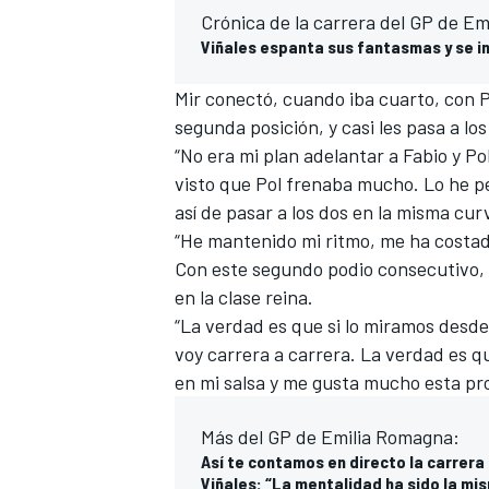
Crónica de la carrera del GP de E
Viñales espanta sus fantasmas y se 
Mir conectó, cuando iba cuarto, con
P
segunda posición, y casi les pasa a lo
“No era mi plan adelantar a Fabio y Po
visto que Pol frenaba mucho. Lo he p
así de pasar a los dos en la misma curv
“He mantenido mi ritmo, me ha costad
Con este segundo podio consecutivo, 
MÁS CATEGORÍAS
en la clase reina.
“La verdad es que si lo miramos desde
voy carrera a carrera. La verdad es q
en mi salsa y me gusta mucho esta pro
Más del GP de Emilia Romagna:
Así te contamos en directo la carrer
Viñales: “La mentalidad ha sido la m