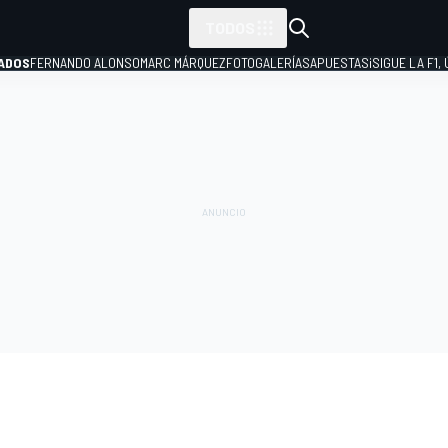
TODOS
ADOS
FERNANDO ALONSO
MARC MÁRQUEZ
FOTOGALERÍAS
APUESTAS
¡SIGUE LA F1,
P