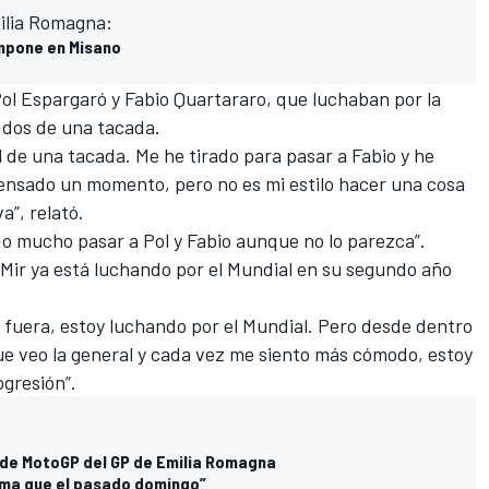
milia Romagna:
impone en Misano
ol Espargaró
y Fabio Quartararo, que luchaban por la
s dos de una tacada.
l de una tacada. Me he tirado para pasar a Fabio y he
ensado un momento, pero no es mi estilo hacer una cosa
a”, relató.
o mucho pasar a Pol y Fabio aunque no lo parezca”.
Mir ya está luchando por el Mundial en su segundo año
 fuera, estoy luchando por el Mundial. Pero desde dentro
ue veo la
general
y cada vez me siento más cómodo, estoy
gresión”.
a de MotoGP del GP de Emilia Romagna
isma que el pasado domingo”