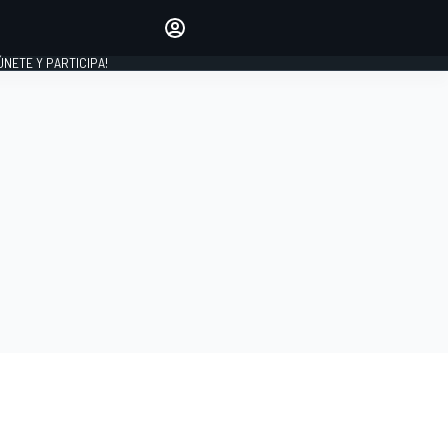
Haz que tu voz se escuche
comentando los artículos
 ÚNETE Y PARTICIPA!
INICIAR SESIÓN
EDICIÓN
ESPAÑA