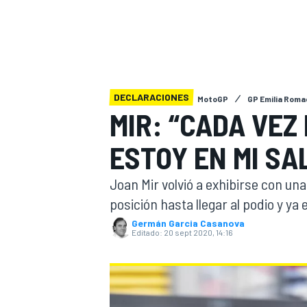
INDYCAR
WRC
DECLARACIONES
MotoGP
GP Emilia Rom
MIR: “CADA VEZ
ESTOY EN MI SA
Joan Mir volvió a exhibirse con un
posición hasta llegar al podio y ya
Germán Garcia Casanova
Editado:
20 sept 2020, 14:16
WEC
FÓRMULA E