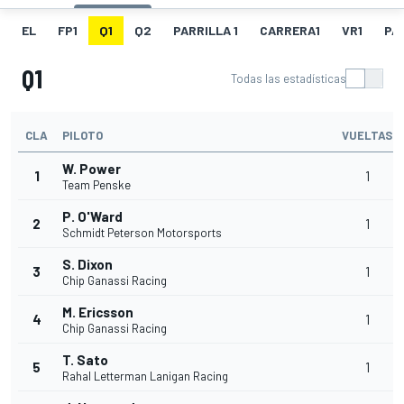
EL
FP1
Q1
Q2
PARRILLA 1
CARRERA1
VR1
PA
Q1
Todas las estadísticas
CLA
PILOTO
VUELTAS
W. Power
1
1
Team Penske
P. O'Ward
2
1
Schmidt Peterson Motorsports
S. Dixon
3
1
Chip Ganassi Racing
M. Ericsson
4
1
Chip Ganassi Racing
T. Sato
5
1
Rahal Letterman Lanigan Racing