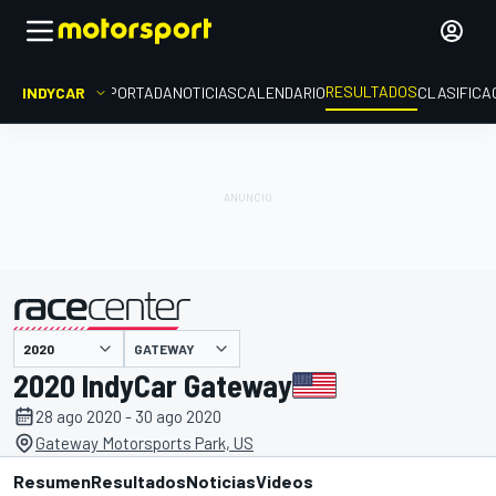
RESULTADOS
INDYCAR
PORTADA
NOTICIAS
CALENDARIO
CLASIFICA
GATEWAY
presentado por
2020 IndyCar Gateway
28 ago 2020 - 30 ago 2020
Gateway Motorsports Park, US
Resumen
Resultados
Noticias
Videos