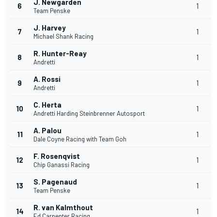
J. Newgarden
6
1
Team Penske
J. Harvey
7
1
Michael Shank Racing
R. Hunter-Reay
8
1
Andretti
A. Rossi
9
1
Andretti
C. Herta
10
1
Andretti Harding Steinbrenner Autosport
A. Palou
11
1
Dale Coyne Racing with Team Goh
F. Rosenqvist
12
1
Chip Ganassi Racing
S. Pagenaud
13
1
Team Penske
R. van Kalmthout
14
1
Ed Carpenter Racing