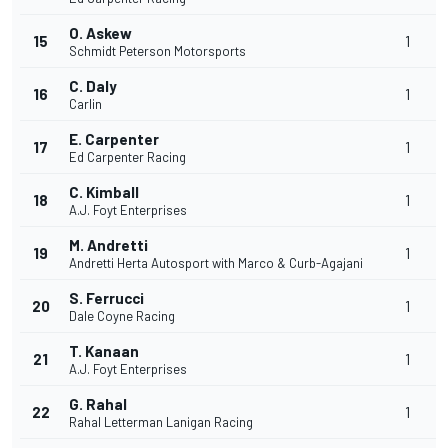
O. Askew
15
1
Schmidt Peterson Motorsports
C. Daly
16
1
Carlin
E. Carpenter
17
1
Ed Carpenter Racing
C. Kimball
18
1
A.J. Foyt Enterprises
M. Andretti
19
1
Andretti Herta Autosport with Marco & Curb-Agajani
S. Ferrucci
20
1
Dale Coyne Racing
T. Kanaan
21
1
A.J. Foyt Enterprises
G. Rahal
22
1
Rahal Letterman Lanigan Racing