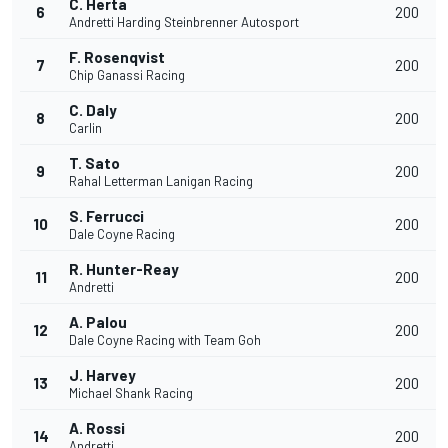
C. Herta
6
200
Andretti Harding Steinbrenner Autosport
F. Rosenqvist
7
200
Chip Ganassi Racing
C. Daly
8
200
Carlin
T. Sato
9
200
Rahal Letterman Lanigan Racing
S. Ferrucci
10
200
Dale Coyne Racing
R. Hunter-Reay
11
200
Andretti
A. Palou
12
200
Dale Coyne Racing with Team Goh
J. Harvey
13
200
Michael Shank Racing
A. Rossi
14
200
Andretti