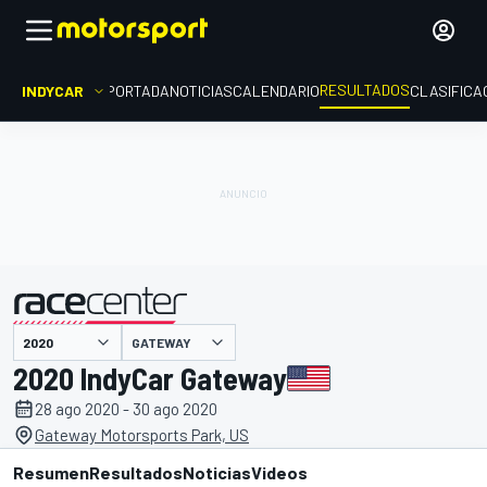
RESULTADOS
INDYCAR
PORTADA
NOTICIAS
CALENDARIO
CLASIFICA
GATEWAY
presentado por
2020 IndyCar Gateway
28 ago 2020 - 30 ago 2020
Gateway Motorsports Park, US
Resumen
Resultados
Noticias
Videos