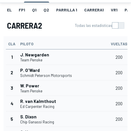
EL
FP1
Q1
Q2
PARRILLA 1
CARRERA1
VR1
PA
CARRERA2
Todas las estadísticas
CLA
PILOTO
VUELTAS
J. Newgarden
1
200
Team Penske
P. O'Ward
2
200
Schmidt Peterson Motorsports
W. Power
3
200
Team Penske
R. van Kalmthout
4
200
Ed Carpenter Racing
S. Dixon
5
200
Chip Ganassi Racing