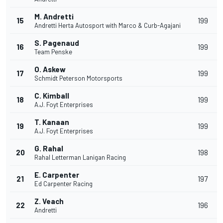
M. Andretti
15
199
Andretti Herta Autosport with Marco & Curb-Agajani
S. Pagenaud
16
199
Team Penske
O. Askew
17
199
Schmidt Peterson Motorsports
C. Kimball
18
199
A.J. Foyt Enterprises
T. Kanaan
19
199
A.J. Foyt Enterprises
G. Rahal
20
198
Rahal Letterman Lanigan Racing
E. Carpenter
21
197
Ed Carpenter Racing
Z. Veach
22
196
Andretti