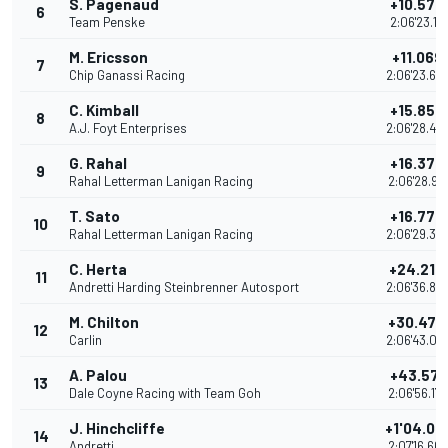
S. Pagenaud
+10.577
6
Team Penske
2:06'23.17
M. Ericsson
+11.069
7
Chip Ganassi Racing
2:06'23.66
C. Kimball
+15.858
8
A.J. Foyt Enterprises
2:06'28.45
G. Rahal
+16.374
9
Rahal Letterman Lanigan Racing
2:06'28.96
T. Sato
+16.774
10
Rahal Letterman Lanigan Racing
2:06'29.36
C. Herta
+24.214
11
Andretti Harding Steinbrenner Autosport
2:06'36.80
M. Chilton
+30.472
12
Carlin
2:06'43.06
A. Palou
+43.579
13
Dale Coyne Racing with Team Goh
2:06'56.17
J. Hinchcliffe
+1'04.06
14
Andretti
2:07'16.66