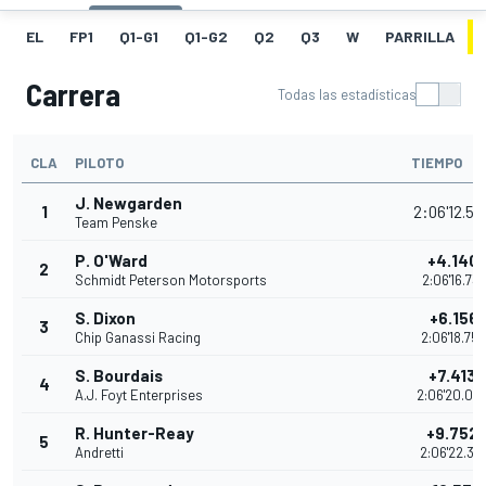
EL
FP1
Q1-G1
Q1-G2
Q2
Q3
W
PARRILLA
Carrera
Todas las estadísticas
CLA
PILOTO
TIEMPO
J. Newgarden
1
2:06'12.5
Team Penske
P. O'Ward
+4.140
2
Schmidt Peterson Motorsports
2:06'16.73
S. Dixon
+6.1561
3
Chip Ganassi Racing
2:06'18.75
S. Bourdais
+7.4132
4
A.J. Foyt Enterprises
2:06'20.00
R. Hunter-Reay
+9.752
5
Andretti
2:06'22.34