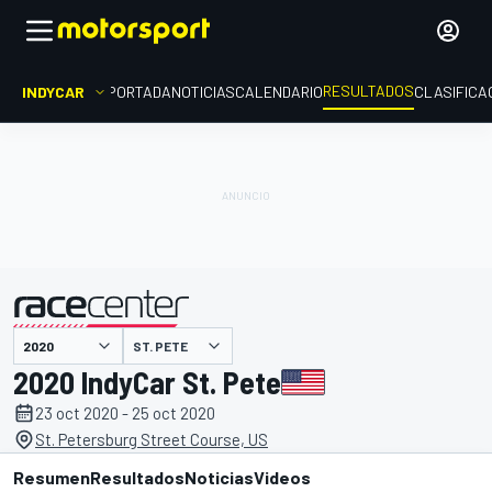
RESULTADOS
INDYCAR
PORTADA
NOTICIAS
CALENDARIO
CLASIFICA
ST. PETE
presentado por
2020 IndyCar St. Pete
23 oct 2020 - 25 oct 2020
St. Petersburg Street Course, US
Resumen
Resultados
Noticias
Videos