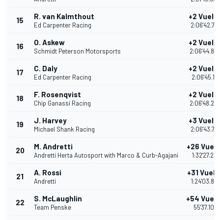
R. van Kalmthout
+2 Vuelt
15
Ed Carpenter Racing
2:06'42.71
O. Askew
+2 Vuelt
16
Schmidt Peterson Motorsports
2:06'44.80
C. Daly
+2 Vuelt
17
Ed Carpenter Racing
2:06'45.13
F. Rosenqvist
+2 Vuelt
18
Chip Ganassi Racing
2:06'48.20
J. Harvey
+3 Vuelt
19
Michael Shank Racing
2:06'43.78
M. Andretti
+26 Vuel
20
Andretti Herta Autosport with Marco & Curb-Agajani
1:32'27.264
A. Rossi
+31 Vuelt
21
Andretti
1:24'03.83
S. McLaughlin
+54 Vuel
22
Team Penske
55'37.108