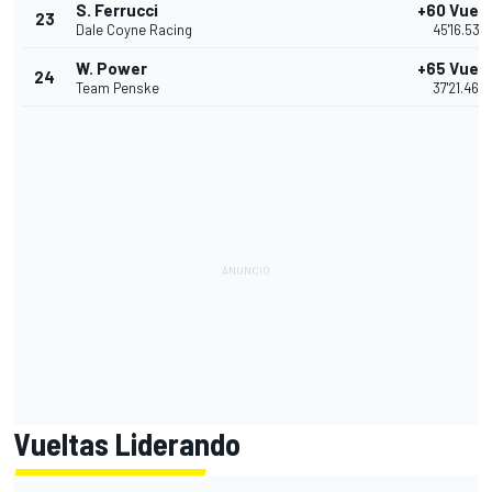
S. Ferrucci
+60 Vuel
23
Dale Coyne Racing
45'16.537
W. Power
+65 Vuel
24
Team Penske
37'21.460
Vueltas Liderando