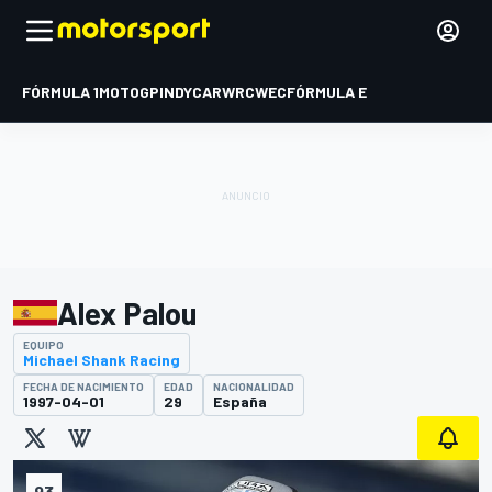
FÓRMULA 1
MOTOGP
INDYCAR
WRC
WEC
FÓRMULA E
Alex Palou
EQUIPO
Michael Shank Racing
FECHA DE NACIMIENTO
EDAD
NACIONALIDAD
1997-04-01
29
España
93