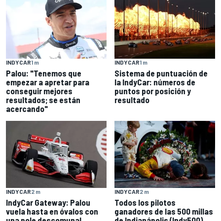
INDYCAR
1 m
INDYCAR
1 m
Palou: "Tenemos que
Sistema de puntuación de
empezar a apretar para
la IndyCar: números de
conseguir mejores
puntos por posición y
resultados; se están
resultado
acercando"
INDYCAR
2 m
INDYCAR
2 m
IndyCar Gateway: Palou
Todos los pilotos
vuela hasta en óvalos con
ganadores de las 500 millas
una pole descomunal
de Indianápolis (Indy500)