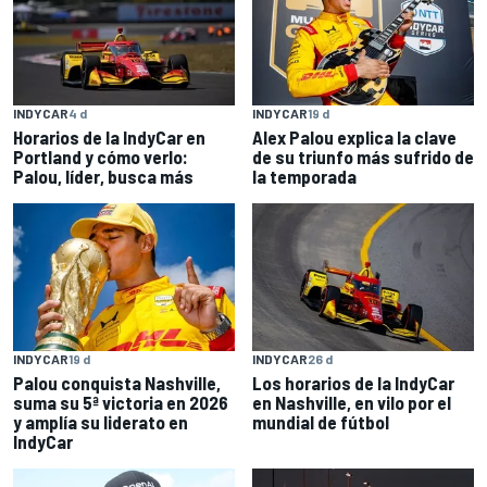
INDYCAR
4 d
INDYCAR
19 d
Horarios de la IndyCar en
Alex Palou explica la clave
Portland y cómo verlo:
de su triunfo más sufrido de
Palou, líder, busca más
la temporada
INDYCAR
19 d
INDYCAR
26 d
Palou conquista Nashville,
Los horarios de la IndyCar
suma su 5ª victoria en 2026
en Nashville, en vilo por el
y amplía su liderato en
mundial de fútbol
IndyCar