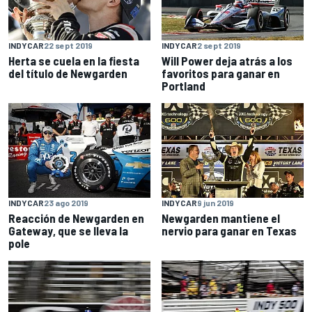
INDYCAR
22 sept 2019
INDYCAR
2 sept 2019
Herta se cuela en la fiesta
Will Power deja atrás a los
del título de Newgarden
favoritos para ganar en
Portland
INDYCAR
23 ago 2019
INDYCAR
9 jun 2019
Reacción de Newgarden en
Newgarden mantiene el
Gateway, que se lleva la
nervio para ganar en Texas
pole