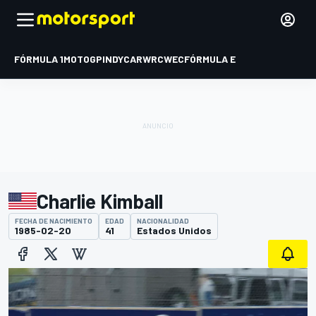
FÓRMULA 1
MOTOGP
INDYCAR
WRC
WEC
FÓRMULA E
Charlie Kimball
FECHA DE NACIMIENTO
EDAD
NACIONALIDAD
1985-02-20
41
Estados Unidos