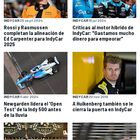
INDYCAR
25 sept 2024
INDYCAR
18 jul 2024
Rossi y Rasmussen
Críticas al motor híbrido de
completan la alineación de
IndyCar: "Gastamos mucho
Ed Carpenter para IndyCar
dinero para empeorar"
2025
INDYCAR
11 abr 2024
INDYCAR
20 nov 2019
Newgarden lidera el 'Open
A Hulkenberg también se le
Test' de la Indy 500 antes
cierra la puerta en IndyCar
de la lluvia