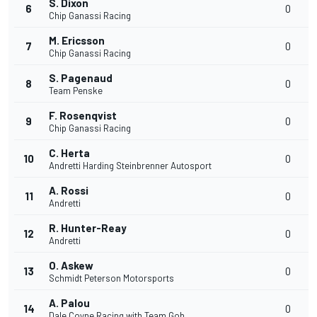
S. Dixon
6
0
Chip Ganassi Racing
M. Ericsson
7
0
Chip Ganassi Racing
S. Pagenaud
8
0
Team Penske
F. Rosenqvist
9
0
Chip Ganassi Racing
C. Herta
10
0
Andretti Harding Steinbrenner Autosport
A. Rossi
11
0
Andretti
R. Hunter-Reay
12
0
Andretti
O. Askew
13
0
Schmidt Peterson Motorsports
A. Palou
14
0
Dale Coyne Racing with Team Goh