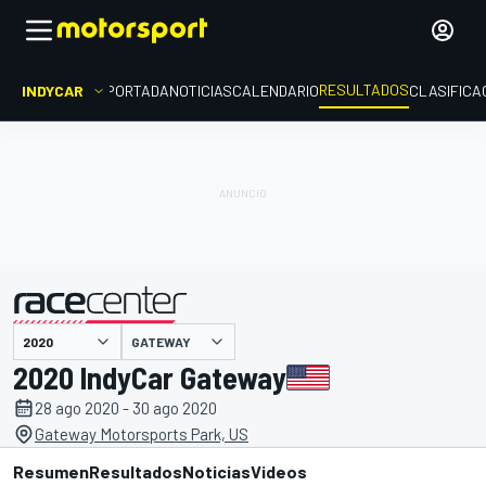
RESULTADOS
INDYCAR
PORTADA
NOTICIAS
CALENDARIO
CLASIFICA
GATEWAY
presentado por
2020 IndyCar Gateway
28 ago 2020 - 30 ago 2020
Gateway Motorsports Park, US
Resumen
Resultados
Noticias
Videos