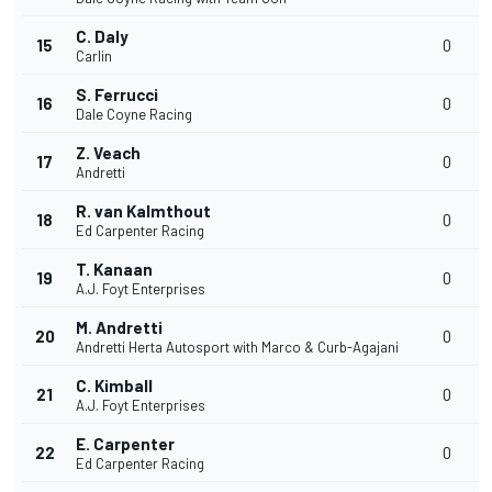
C. Daly
15
0
Carlin
S. Ferrucci
16
0
Dale Coyne Racing
Z. Veach
17
0
Andretti
R. van Kalmthout
18
0
Ed Carpenter Racing
T. Kanaan
19
0
A.J. Foyt Enterprises
M. Andretti
20
0
Andretti Herta Autosport with Marco & Curb-Agajani
C. Kimball
21
0
A.J. Foyt Enterprises
E. Carpenter
22
0
Ed Carpenter Racing