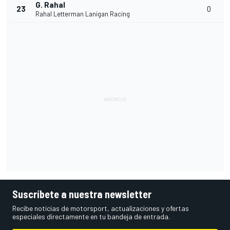
G. Rahal
23
0
Rahal Letterman Lanigan Racing
Suscríbete a nuestra newsletter
Recibe noticias de motorsport, actualizaciones y ofertas
especiales directamente en tu bandeja de entrada.