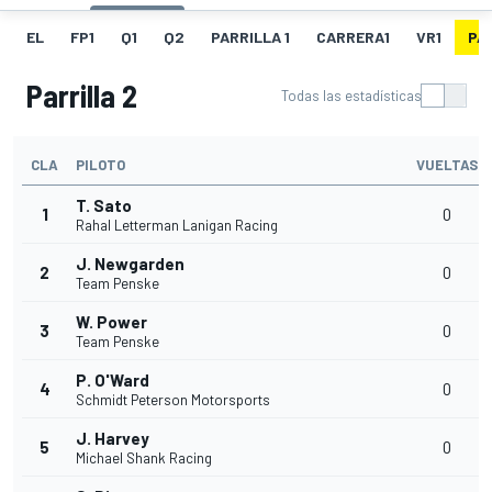
EL
FP1
Q1
Q2
PARRILLA 1
CARRERA1
VR1
PA
Parrilla 2
Todas las estadísticas
CLA
PILOTO
VUELTAS
T. Sato
1
0
Rahal Letterman Lanigan Racing
J. Newgarden
2
0
Team Penske
W. Power
3
0
Team Penske
P. O'Ward
4
0
Schmidt Peterson Motorsports
J. Harvey
5
0
Michael Shank Racing