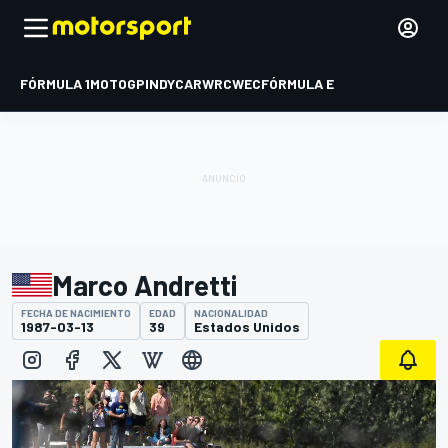
FÓRMULA 1
MOTOGP
INDYCAR
WRC
WEC
FÓRMULA E
Marco Andretti
FECHA DE NACIMIENTO
EDAD
NACIONALIDAD
1987-03-13
39
Estados Unidos