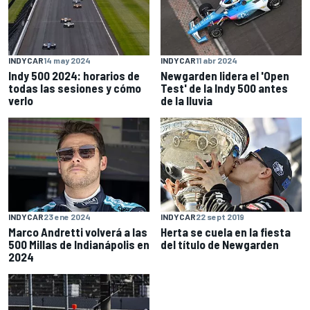
INDYCAR
14 may 2024
INDYCAR
11 abr 2024
Indy 500 2024: horarios de
Newgarden lidera el 'Open
todas las sesiones y cómo
Test' de la Indy 500 antes
verlo
de la lluvia
INDYCAR
23 ene 2024
INDYCAR
22 sept 2019
Marco Andretti volverá a las
Herta se cuela en la fiesta
500 Millas de Indianápolis en
del título de Newgarden
2024