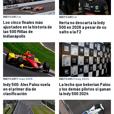
INDYCAR
2 m
INDYCAR
9 m
Los cinco finales más
Herta no descarta la Indy
ajustados en la historia de
500 en 2026 a pesar de su
las 500 Millas de
salto a la F2
Indianápolis
INDYCAR
17 may 2025
INDYCAR
21 may 2024
Indy 500: Alex Palou vuela
La leche que beberían Palou
en el primer día de
y los demás pilotos si ganan
clasificación
la Indy 500 2024