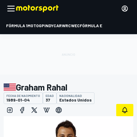
FÓRMULA 1
MOTOGP
INDYCAR
WRC
WEC
FÓRMULA E
Graham Rahal
FECHA DE NACIMIENTO
EDAD
NACIONALIDAD
1989-01-04
37
Estados Unidos