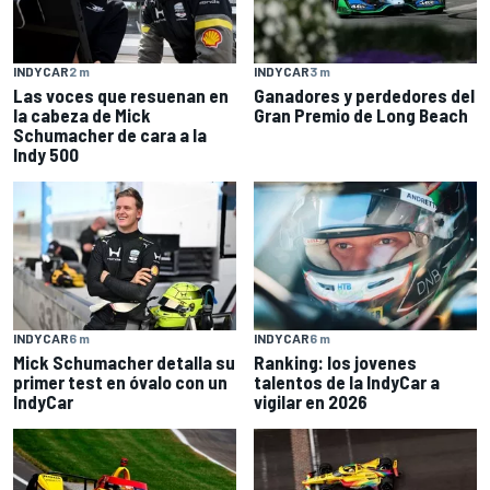
INDYCAR
2 m
INDYCAR
3 m
Las voces que resuenan en
Ganadores y perdedores del
la cabeza de Mick
Gran Premio de Long Beach
Schumacher de cara a la
Indy 500
INDYCAR
6 m
INDYCAR
6 m
Mick Schumacher detalla su
Ranking: los jovenes
primer test en óvalo con un
talentos de la IndyCar a
IndyCar
vigilar en 2026