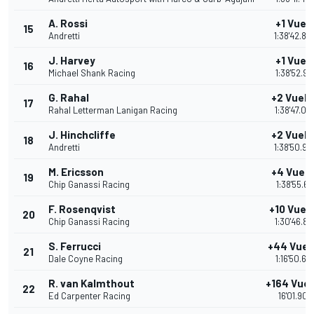
A. Rossi
+1 Vuel
15
Andretti
1:38'42.84
J. Harvey
+1 Vuel
16
Michael Shank Racing
1:38'52.91
G. Rahal
+2 Vuelt
17
Rahal Letterman Lanigan Racing
1:38'47.05
J. Hinchcliffe
+2 Vuelt
18
Andretti
1:38'50.92
M. Ericsson
+4 Vuelt
19
Chip Ganassi Racing
1:38'55.61
F. Rosenqvist
+10 Vuel
20
Chip Ganassi Racing
1:30'46.86
S. Ferrucci
+44 Vuel
21
Dale Coyne Racing
1:16'50.66
R. van Kalmthout
+164 Vuel
22
Ed Carpenter Racing
16'01.905