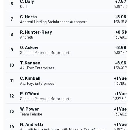
C. Daly
+7.576
6
Carlin
1:38'45.34
C. Herta
+8.055
7
Andretti Harding Steinbrenner Autosport
1:38'45.82
R. Hunter-Reay
+8.310
8
Andretti
1:38'46.07
O. Askew
+8.694
9
Schmidt Peterson Motorsports
1:38'46.45
T. Kanaan
+8.963
10
A.J. Foyt Enterprises
1:38'46.72
C. Kimball
+1 Vuel
11
A.J. Foyt Enterprises
1:38'19.77
P. O'Ward
+1 Vuel
12
Schmidt Peterson Motorsports
1:38'38.90
W. Power
+1 Vuel
13
Team Penske
1:38'40.22
M. Andretti
+1 Vuel
14
Andretti Herta Autosport with Marco & Curb-Agajani
1:38'41.42