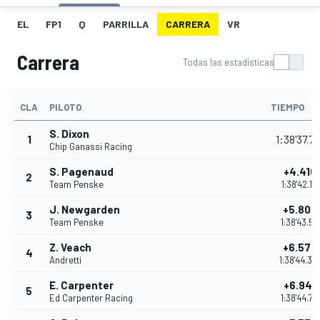
EL
FP1
Q
PARRILLA
CARRERA
VR
Carrera
Todas las estadísticas
CLA
PILOTO
TIEMPO
S. Dixon
1
1:38'37.7
Chip Ganassi Racing
S. Pagenaud
+4.410
2
Team Penske
1:38'42.17
J. Newgarden
+5.806
3
Team Penske
1:38'43.57
Z. Veach
+6.577
4
Andretti
1:38'44.34
E. Carpenter
+6.948
5
Ed Carpenter Racing
1:38'44.71