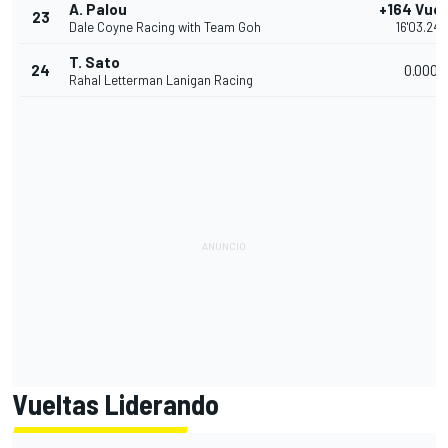
A. Palou
+164 Vuel
23
Dale Coyne Racing with Team Goh
16'03.242
T. Sato
24
0.0000
Rahal Letterman Lanigan Racing
Vueltas Liderando