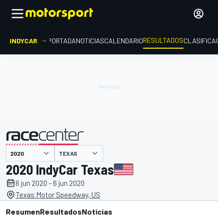
RESULTADOS
INDYCAR
PORTADA
NOTICIAS
CALENDARIO
CLASIFICA
TEXAS
presentado por
2020 IndyCar Texas
6 jun 2020 - 6 jun 2020
Texas Motor Speedway, US
Resumen
Resultados
Noticias