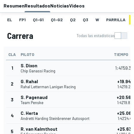
Resumen
Resultados
Noticias
Videos
EL
FP1
Q1-G1
Q1-G2
Q2
Q3
W
PARRILLA
Carrera
Todas las estadísticas
CLA
PILOTO
TIEMPO
S. Dixon
1
1:41'59.3
Chip Ganassi Racing
G. Rahal
+19.946
2
Rahal Letterman Lanigan Racing
1:42'19.27
S. Pagenaud
+20.56
3
Team Penske
1:42'19.88
C. Herta
+25.08
4
Andretti Harding Steinbrenner Autosport
1:42'24.41
R. van Kalmthout
+25.636
5