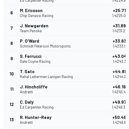
Ed Carpenter Racing
1:42'24.95
M. Ericsson
+25.713
6
Chip Ganassi Racing
1:42'25.03
J. Newgarden
+31.897
7
Team Penske
1:42'31.22
P. O'Ward
+33.83
8
Schmidt Peterson Motorsports
1:42'33.15
S. Ferrucci
+43.04
9
Dale Coyne Racing
1:42'42.37
T. Sato
+44.891
10
Rahal Letterman Lanigan Racing
1:42'44.21
J. Hinchcliffe
+46.167
11
Andretti
1:42'45.49
C. Daly
+49.97
12
Ed Carpenter Racing
1:42'49.30
R. Hunter-Reay
+50.48
13
Andretti
1:42'49.81