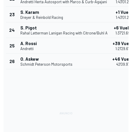
Andretti Herta Autosport with Marco & Curb-Agajani
1:43'01.21
S. Karam
+1 Vuel
23
Dreyer & Reinbold Racing
1:43'01.29
S. Pigot
+6 Vuelt
24
Rahal Letterman Lanigan Racing with Citrone/Buhl A
1:37'21.69
A. Rossi
+39 Vuel
25
Andretti
1:21'29.67
O. Askew
+46 Vuel
26
Schmidt Peterson Motorsports
42'09.979