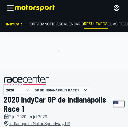
RESULTADOS
INDYCAR
PORTADA
NOTICIAS
CALENDARIO
CLASIFICA
GP DE INDIANÁPOLIS RACE 1
presentado por
2020 IndyCar GP de Indianápolis
Race 1
2 jul 2020 - 4 jul 2020
Indianapolis Motor Speedway, US