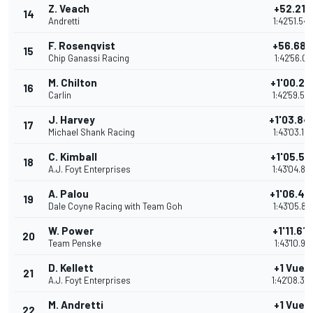
Z. Veach
+52.217
14
Andretti
1:42'51.54
F. Rosenqvist
+56.68
15
Chip Ganassi Racing
1:42'56.01
M. Chilton
+1'00.23
16
Carlin
1:42'59.55
J. Harvey
+1'03.84
17
Michael Shank Racing
1:43'03.16
C. Kimball
+1'05.51
18
A.J. Foyt Enterprises
1:43'04.84
A. Palou
+1'06.47
19
Dale Coyne Racing with Team Goh
1:43'05.80
W. Power
+1'11.61
20
Team Penske
1:43'10.93
D. Kellett
+1 Vuel
21
A.J. Foyt Enterprises
1:42'08.36
M. Andretti
+1 Vuel
22