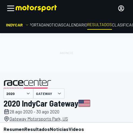
RESULTADOS
INDYCAR
PORTADA
NOTICIAS
CALENDARIO
CLASIFICA
GATEWAY
presentado por
2020 IndyCar Gateway
28 ago 2020 - 30 ago 2020
Gateway Motorsports Park, US
Resumen
Resultados
Noticias
Videos