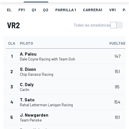
EL
FP1
Q1
Q2
PARRILLA 1
CARRERA1
VR1
PA
VR2
Todas las estadísticas
CLA
PILOTO
VUELTAS
A. Palou
1
147
Dale Coyne Racing with Team Goh
S. Dixon
2
151
Chip Ganassi Racing
C. Daly
3
95
Carlin
T. Sato
4
154
Rahal Letterman Lanigan Racing
J. Newgarden
5
101
Team Penske