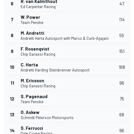
R. van Kalmthout
6
47
Ed Carpenter Racing
W. Power
7
114
Team Penske
M. Andretti
8
55
Andretti Herta Autosport with Marco & Curb-Agajani
F. Rosenqvist
9
151
Chip Ganassi Racing
C. Herta
10
168
Andretti Harding Steinbrenner Autosport
M. Ericsson
11
96
Chip Ganassi Racing
S. Pagenaud
12
75
Team Penske
O. Askew
13
68
Schmidt Peterson Motorsports
S. Ferrucci
14
96
Dale Coyne Racing