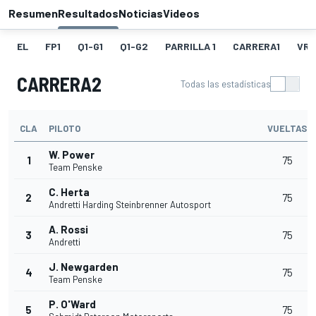
Resumen
Resultados
Noticias
Videos
EL
FP1
Q1-G1
Q1-G2
PARRILLA 1
CARRERA1
VR1
CARRERA2
Todas las estadísticas
CLA
PILOTO
VUELTAS
W. Power
1
75
Team Penske
C. Herta
2
75
Andretti Harding Steinbrenner Autosport
A. Rossi
3
75
Andretti
J. Newgarden
4
75
Team Penske
P. O'Ward
5
75