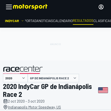
RESULTADOS
INDYCAR
PORTADA
NOTICIAS
CALENDARIO
CLASIFICA
GP DE INDIANÁPOLIS RACE 2
presentado por
2020 IndyCar GP de Indianápolis
Race 2
2 oct 2020 - 3 oct 2020
Indianapolis Motor Speedway, US