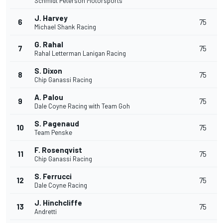
Schmidt Peterson Motorsports
J. Harvey
6
75
Michael Shank Racing
G. Rahal
7
75
Rahal Letterman Lanigan Racing
S. Dixon
8
75
Chip Ganassi Racing
A. Palou
9
75
Dale Coyne Racing with Team Goh
S. Pagenaud
10
75
Team Penske
F. Rosenqvist
11
75
Chip Ganassi Racing
S. Ferrucci
12
75
Dale Coyne Racing
J. Hinchcliffe
13
75
Andretti