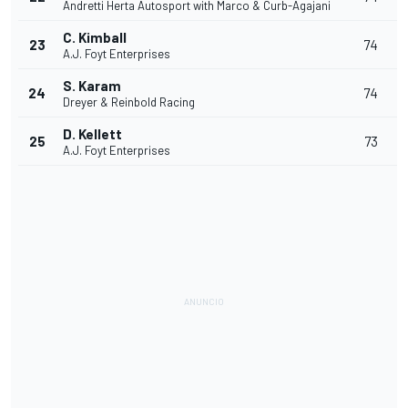
Andretti Herta Autosport with Marco & Curb-Agajani
C. Kimball
23
74
A.J. Foyt Enterprises
S. Karam
24
74
Dreyer & Reinbold Racing
D. Kellett
25
73
A.J. Foyt Enterprises