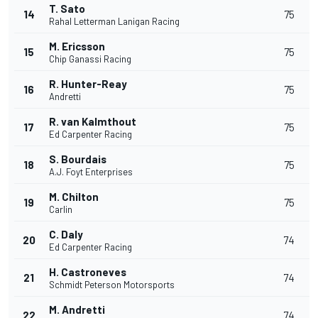
T. Sato
14
75
Rahal Letterman Lanigan Racing
M. Ericsson
15
75
Chip Ganassi Racing
R. Hunter-Reay
16
75
Andretti
R. van Kalmthout
17
75
Ed Carpenter Racing
S. Bourdais
18
75
A.J. Foyt Enterprises
M. Chilton
19
75
Carlin
C. Daly
20
74
Ed Carpenter Racing
H. Castroneves
21
74
Schmidt Peterson Motorsports
M. Andretti
22
74