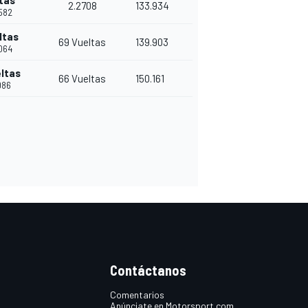
tas
2.2708
133.934
3582
ltas
69 Vueltas
139.903
8064
ltas
66 Vueltas
150.161
986
Contáctanos
Comentarios
Anúnciate en Motorsport.com