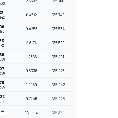
2.5592
135.760
6430
53
0.4512
135.749
0942
009
9.4256
135.534
5198
83
0.6174
135.520
372
69
1.2686
135.491
4058
207
0.6338
135.476
0396
176
1.4969
135.442
5365
422
0.7246
135.426
611
lta
1 Vuelta
135.329
7096