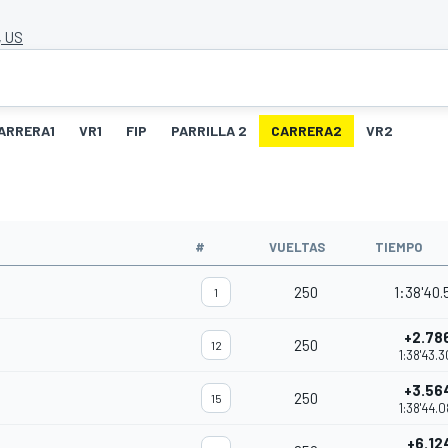
, US
ARRERA1
VR1
FIP
PARRILLA 2
CARRERA2
VR2
#
VUELTAS
TIEMPO
250
1:38'40.
1
+2.78
250
12
1:38'43.
+3.56
250
15
1:38'44.
+6.12