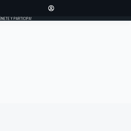
Haz que tu voz se escuche
comentando los artículos
 ÚNETE Y PARTICIPA!
INICIAR SESIÓN
EDICIÓN
ESPAÑA