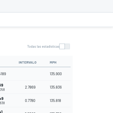
Todas las estadísticas
INTERVALO
MPH
5189
135.900
69
2.7869
135.836
3058
49
0.7780
135.818
0838
41