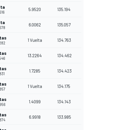
lta
5.9520
135.194
616
lta
6.0062
135.057
6678
tas
1 Vuelta
134.763
7282
tas
13.2264
134.462
9546
tas
1.7285
134.423
831
tas
1 Vuelta
134.175
6857
tas
1.4099
134.143
0956
tas
6.9918
133.985
0874