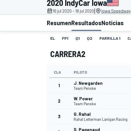
2020 IndyCar Iowa
|
16 jul 2020 - 18 jul 2020
Iowa Speedway
INDYCAR
WRC
Resumen
Resultados
Noticias
EL
FP1
Q1
Q2
PARRILLA 1
C
CARRERA2
CLA
PILOTO
J. Newgarden
1
Team Penske
W. Power
2
WEC
FÓRMULA E
Team Penske
G. Rahal
3
Rahal Letterman Lanigan Racing
S. Pagenaud