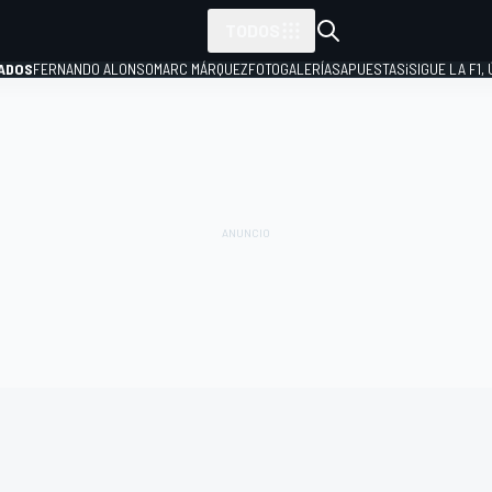
TODOS
ADOS
FERNANDO ALONSO
MARC MÁRQUEZ
FOTOGALERÍAS
APUESTAS
¡SIGUE LA F1,
P