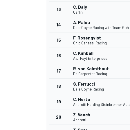
C. Daly
13
Carlin
A. Palou
14
Dale Coyne Racing with Team Goh
F. Rosenqvist
15
Chip Ganassi Racing
C. Kimball
16
A.J. Foyt Enterprises
R. van Kalmthout
17
Ed Carpenter Racing
S. Ferrucci
18
Dale Coyne Racing
C. Herta
19
Andretti Harding Steinbrenner Aut
Z. Veach
20
Andretti