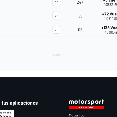
+3 Vuel
247
30
1:38'55.
+72 Vue
178
28
1:08'14.
+138 Vue
112
20
40'00.4
 tus aplicaciones
Motor1.com