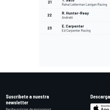
T. Sato
21
Rahal Letterman Lanigan Racing
R. Hunter-Reay
22
Andretti
E. Carpenter
23
Ed Carpenter Racing
MÁS CATEGORÍAS
Suscríbete a nuestra
Descarga
newsletter
Recibe noticias de motorsport,