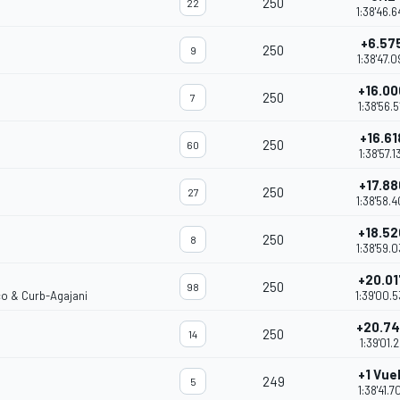
250
22
1:38'46.
+6.57
250
9
1:38'47.
+16.0
250
7
1:38'56.
+16.61
250
60
1:38'57.1
+17.88
250
27
1:38'58.
+18.5
250
8
1:38'59.
+20.0
250
98
co & Curb-Agajani
1:39'00.
+20.7
250
14
1:39'01.2
+1 Vue
249
5
1:38'41.