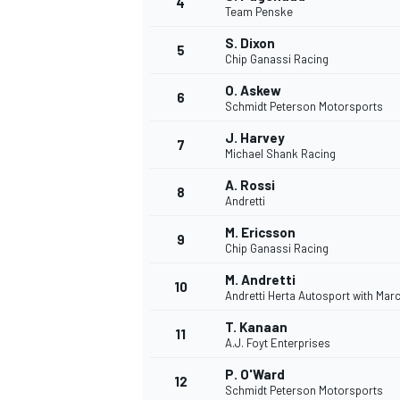
4
Team Penske
S. Dixon
5
Chip Ganassi Racing
O. Askew
6
Schmidt Peterson Motorsports
J. Harvey
7
Michael Shank Racing
A. Rossi
8
Andretti
M. Ericsson
9
Chip Ganassi Racing
M. Andretti
10
Andretti Herta Autosport with Mar
T. Kanaan
11
A.J. Foyt Enterprises
P. O'Ward
12
Schmidt Peterson Motorsports