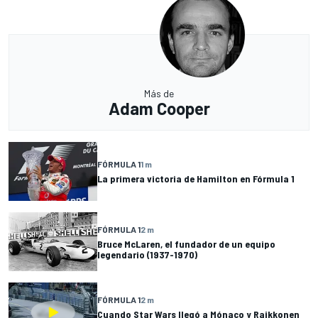
Más de
Adam Cooper
FÓRMULA 1
1 m
La primera victoria de Hamilton en Fórmula 1
FÓRMULA 1
2 m
Bruce McLaren, el fundador de un equipo
legendario (1937-1970)
FÓRMULA 1
2 m
Cuando Star Wars llegó a Mónaco y Raikkonen