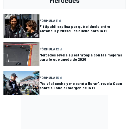
Mercedes
FÓRMULA 1
1 d
Fittipaldi explica por qué el duelo entre
Antonelli y Russell es bueno para la F1
FÓRMULA 1
2 d
Mercedes revela su estrategia con las mejoras
para lo que queda de 2026
FÓRMULA 1
5 d
"Volví al coche y me eché a llorar", revela Ocon
sobre su año al margen de la F1