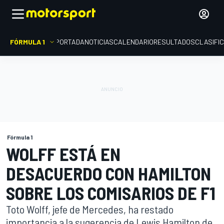
FÓRMULA 1
PORTADA
NOTICIAS
CALENDARIO
RESULTADOS
CLASIFI
Fórmula 1
WOLFF ESTÁ EN
DESACUERDO CON HAMILTON
SOBRE LOS COMISARIOS DE F1
Toto Wolff, jefe de Mercedes, ha restado
importancia a la sugerencia de Lewis Hamilton de