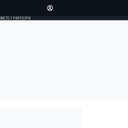
Haz que tu voz se escuche
comentando los artículos
 ÚNETE Y PARTICIPA!
INICIAR SESIÓN
EDICIÓN
ESPAÑA