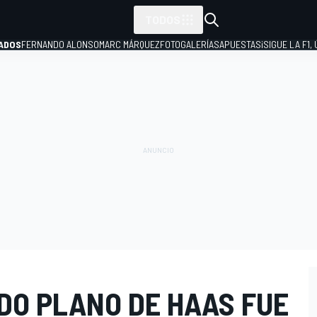
TODOS
ADOS
FERNANDO ALONSO
MARC MÁRQUEZ
FOTOGALERÍAS
APUESTAS
¡SIGUE LA F1,
P
DO PLANO DE HAAS FUE