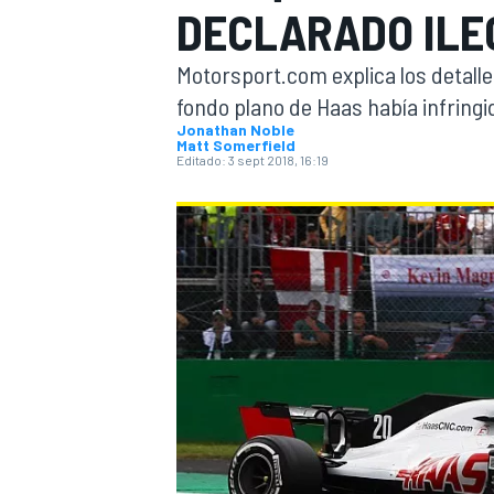
DECLARADO ILE
INDYCAR
WRC
Motorsport.com explica los detall
fondo plano de Haas había infringido
Jonathan Noble
Matt Somerfield
Editado:
3 sept 2018, 16:19
WEC
FÓRMULA E