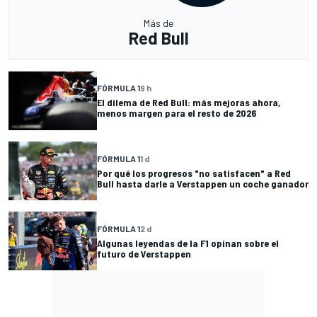
Más de
Red Bull
FÓRMULA 1
9 h
El dilema de Red Bull: más mejoras ahora,
menos margen para el resto de 2026
FÓRMULA 1
1 d
Por qué los progresos "no satisfacen" a Red
Bull hasta darle a Verstappen un coche ganador
FÓRMULA 1
2 d
Algunas leyendas de la F1 opinan sobre el
futuro de Verstappen