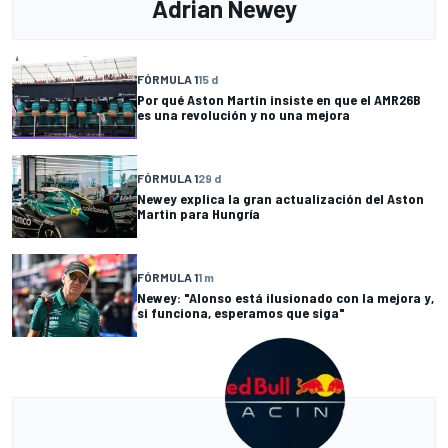
Adrian Newey
FÓRMULA 1
15 d
Por qué Aston Martin insiste en que el AMR26B
es una revolución y no una mejora
FÓRMULA 1
29 d
Newey explica la gran actualización del Aston
Martin para Hungría
FÓRMULA 1
1 m
Newey: "Alonso está ilusionado con la mejora y,
si funciona, esperamos que siga"