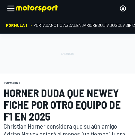
FÓRMULA 1
PORTADA
NOTICIAS
CALENDARIO
RESULTADOS
CLASIFI
Fórmula 1
HORNER DUDA QUE NEWEY
FICHE POR OTRO EQUIPO DE
F1 EN 2025
Christian Horner considera que su aún amigo
Adrian Newey estará al menos "un tiempo" fuera