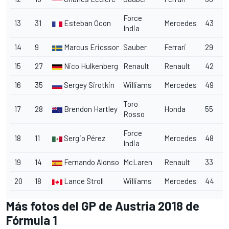
Force
13
31
Esteban Ocon
Mercedes
43
India
14
9
Marcus Ericsson
Sauber
Ferrari
29
15
27
Nico Hulkenberg
Renault
Renault
42
16
35
Sergey Sirotkin
Williams
Mercedes
49
Toro
17
28
Brendon Hartley
Honda
55
Rosso
Force
18
11
Sergio Pérez
Mercedes
48
India
19
14
Fernando Alonso
McLaren
Renault
33
20
18
Lance Stroll
Williams
Mercedes
44
Más fotos del GP de Austria 2018 de
Fórmula 1