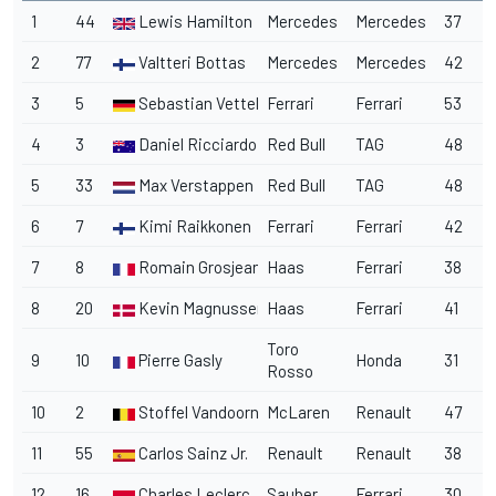
1
44
Lewis Hamilton
Mercedes
Mercedes
37
2
77
Valtteri Bottas
Mercedes
Mercedes
42
3
5
Sebastian Vettel
Ferrari
Ferrari
53
4
3
Daniel Ricciardo
Red Bull
TAG
48
5
33
Max Verstappen
Red Bull
TAG
48
6
7
Kimi Raikkonen
Ferrari
Ferrari
42
7
8
Romain Grosjean
Haas
Ferrari
38
8
20
Kevin Magnussen
Haas
Ferrari
41
Toro
9
10
Pierre Gasly
Honda
31
Rosso
10
2
Stoffel Vandoorne
McLaren
Renault
47
11
55
Carlos Sainz Jr.
Renault
Renault
38
12
16
Charles Leclerc
Sauber
Ferrari
30