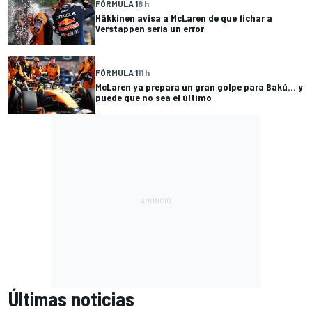
FÓRMULA 1
8 h
Häkkinen avisa a McLaren de que fichar a
Verstappen sería un error
FÓRMULA 1
11 h
McLaren ya prepara un gran golpe para Bakú... y
puede que no sea el último
Últimas noticias