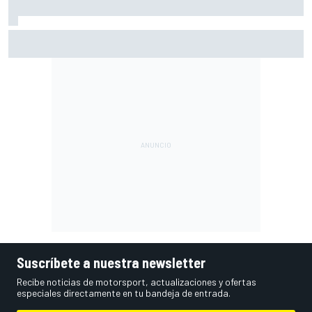
Márquez: "El año pasado marcaba la diferencia en puntos
en los que ahora voy algo peor"
Suscríbete a nuestra newsletter
Recibe noticias de motorsport, actualizaciones y ofertas
especiales directamente en tu bandeja de entrada.