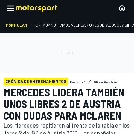
FÓRMULA 1
PORTADA
NOTICIAS
CALENDARIO
RESULTADOS
CLASIFI
CRÓNICA DE ENTRENAMIENTOS
Fórmula 1
GP de Austria
MERCEDES LIDERA TAMBIÉN
UNOS LIBRES 2 DE AUSTRIA
CON DUDAS PARA MCLAREN
Los Mercedes repitieron al frente de la tabla en los
libres 2 del GP de Austria 2018. Los españoles,