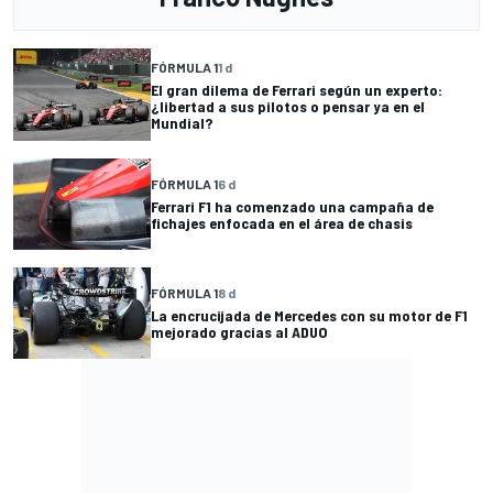
FÓRMULA 1
1 d
El gran dilema de Ferrari según un experto:
¿libertad a sus pilotos o pensar ya en el
Mundial?
FÓRMULA 1
6 d
Ferrari F1 ha comenzado una campaña de
fichajes enfocada en el área de chasis
FÓRMULA 1
8 d
La encrucijada de Mercedes con su motor de F1
mejorado gracias al ADUO