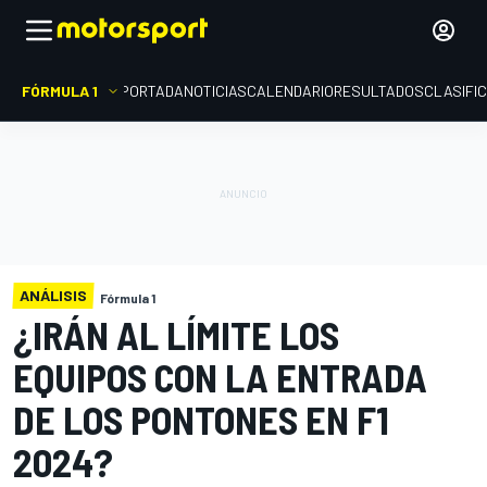
FÓRMULA 1
PORTADA
NOTICIAS
CALENDARIO
RESULTADOS
CLASIFI
ANÁLISIS
Fórmula 1
¿IRÁN AL LÍMITE LOS
EQUIPOS CON LA ENTRADA
DE LOS PONTONES EN F1
2024?