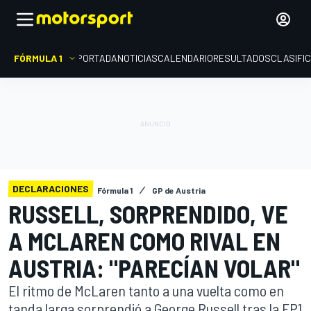
FÓRMULA 1
PORTADA
NOTICIAS
CALENDARIO
RESULTADOS
CLASIFI
DECLARACIONES
Fórmula 1
GP de Austria
RUSSELL, SORPRENDIDO, VE
A MCLAREN COMO RIVAL EN
AUSTRIA: "PARECÍAN VOLAR"
El ritmo de McLaren tanto a una vuelta como en
tanda larga sorprendió a George Russell tras la FP1