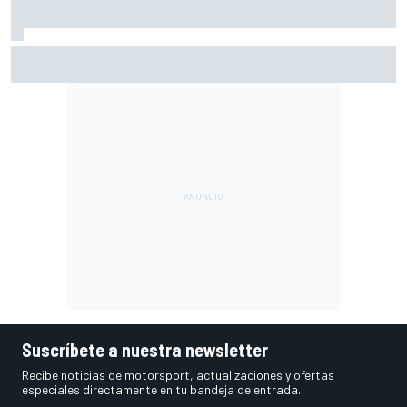
El dilema de Red Bull: más mejoras ahora, menos margen
para el resto de 2026
Suscríbete a nuestra newsletter
Recibe noticias de motorsport, actualizaciones y ofertas
especiales directamente en tu bandeja de entrada.